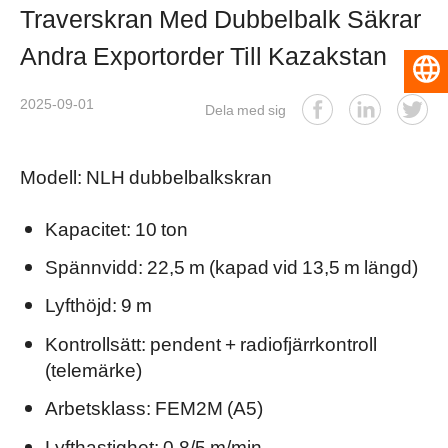
Traverskran Med Dubbelbalk Säkrar
Andra Exportorder Till Kazakstan
Svenska
2025-09-01
Dela med sig
Modell: NLH dubbelbalkskran
Kapacitet: 10 ton
Spännvidd: 22,5 m (kapad vid 13,5 m längd)
Lyfthöjd: 9 m
Kontrollsätt: pendent + radiofjärrkontroll
(telemärke)
Arbetsklass: FEM2M (A5)
Lyfthastighet: 0,8/5 m/min