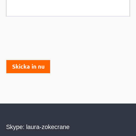
Skicka in nu
Skype:
laura-zokecrane