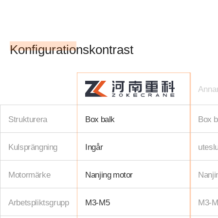
Konfigurationskontrast
Anna
Strukturera
Box balk
Box b
Kulsprängning
Ingår
utesl
Motormärke
Nanjing motor
Nanji
Arbetspliktsgrupp
M3-M5
M3-M