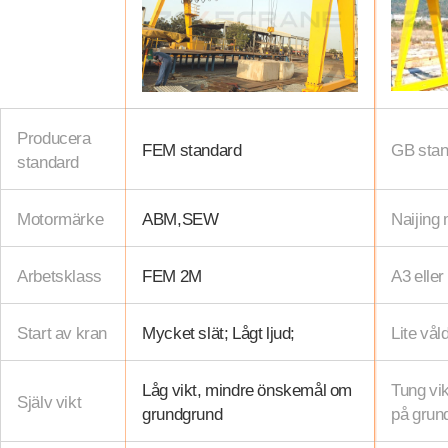
Producera
FEM standard
GB stan
standard
Motormärke
ABM,SEW
Naijing
Arbetsklass
FEM 2M
A3 elle
Start av kran
Mycket slät; Lågt ljud;
Lite vå
Låg vikt, mindre önskemål om
Tung vik
Själv vikt
grundgrund
på grun