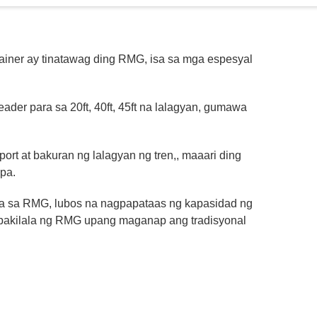
tainer ay tinatawag ding RMG, isa sa mga espesyal
der para sa 20ft, 40ft, 45ft na lalagyan, gumawa
t at bakuran ng lalagyan ng tren,, maaari ding
pa.
ra sa RMG, lubos na nagpapataas ng kapasidad ng
pakilala ng RMG upang maganap ang tradisyonal