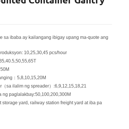
ounted Container Gantry
e sa ibaba ay kailangang ibigay upang ma-quote ang
roduksyon: 10,25,30,45 pcs/hour
,35,40.5,50,55,65T
0,50M
anging：5,8,10,15,20M
or（sa ilalim ng spreader）:6,9,12,15,18,21
 ng paglalakbay:50,100,200,300M
t storage yard, railway station freight yard at iba pa