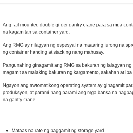
Ang rail mounted double girder gantry crane para sa mga con
na kagamitan sa container yard.
Ang RMG ay nilagyan ng espesyal na maaaring iurong na sprea
ng container handing at stacking nang mahusay.
Pangunahing ginagamit ang RMG sa bakuran ng lalagyan ng por
magamit sa malaking bakuran ng kargamento, sakahan at iba 
Ngayon ang awtomatikong operating system ay ginagamit pa
produksyon, at parami nang parami ang mga bansa na nagpa
na gantry crane.
Mataas na rate ng paggamit ng storage yard