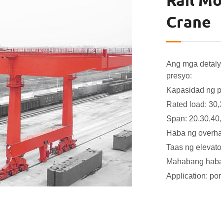
Rail M
Crane
Ang mga detaly
presyo:
Kapasidad ng p
Rated load: 30
Span: 20,30,4
Haba ng overh
Taas ng elevat
Mahabang haba
Application: por