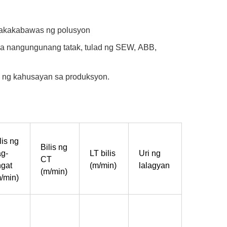
 nakakabawas ng polusyon
na nangungunang tatak, tulad ng SEW, ABB,
s ng kahusayan sa produksyon.
lis ng
Bilis ng
g-
LT bilis
Uri ng
CT
gat
(m/min)
lalagyan
(m/min)
/min)