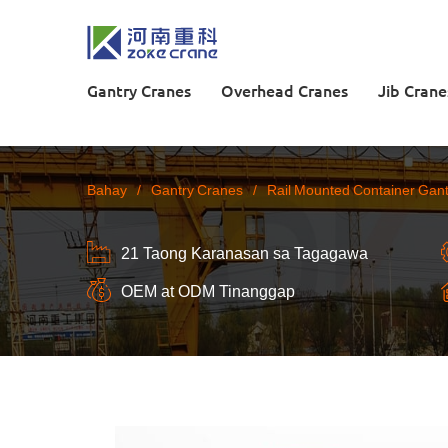
Gantry Cranes
Overhead Cranes
Jib Crane
Bahay
/
Gantry Cranes
/
Rail Mounted Container Gan
21 Taong Karanasan sa Tagagawa
OEM at ODM Tinanggap