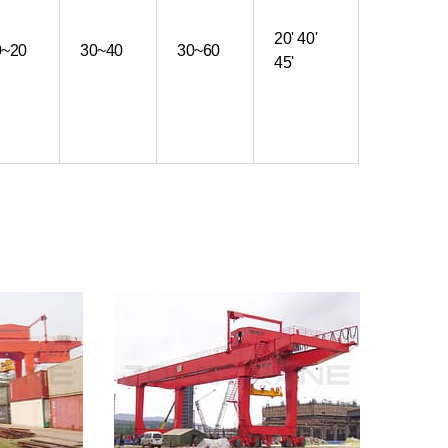
20' 40'
0~20
30~40
30~60
45'