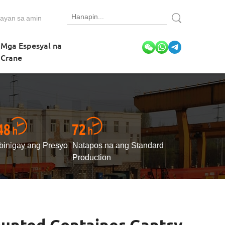
ayan sa amin
Mga Espesyal na
Crane
Ibinigay ang Presyo
Natapos na ang Standard
Production