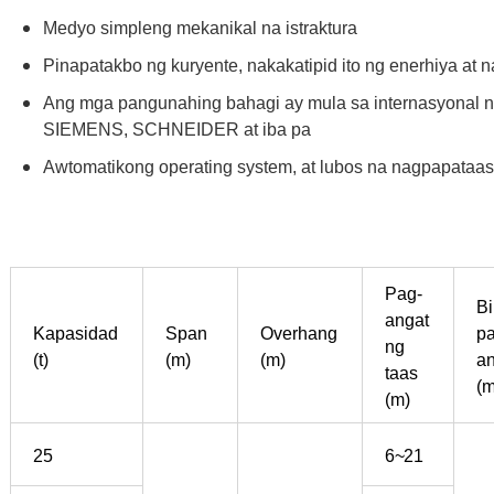
Medyo simpleng mekanikal na istraktura
Pinapatakbo ng kuryente, nakakatipid ito ng enerhiya at
Ang mga pangunahing bahagi ay mula sa internasyonal 
SIEMENS, SCHNEIDER at iba pa
Awtomatikong operating system, at lubos na nagpapataa
Pag-
Bi
angat
Kapasidad
Span
Overhang
pa
ng
(t)
(m)
(m)
an
taas
(m
(m)
25
6~21