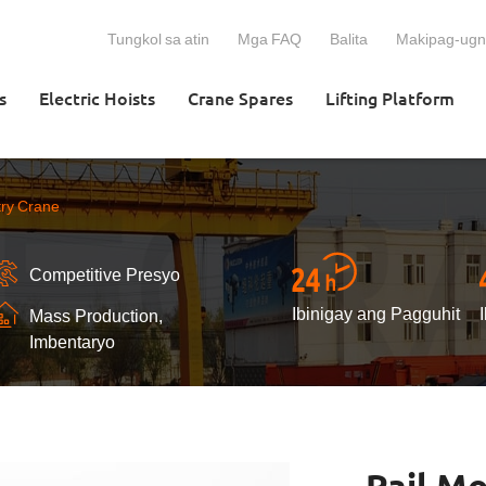
Tungkol sa atin
Mga FAQ
Balita
Makipag-ugn
s
Electric Hoists
Crane Spares
Lifting Platform
try Crane
Competitive Presyo
Ibinigay ang Pagguhit
Mass Production,
Imbentaryo