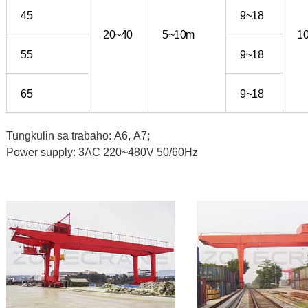
45
9~18
20~40
5~10m
1
55
9~18
65
9~18
Tungkulin sa trabaho: A6, A7;
Power supply: 3AC 220~480V 50/60Hz