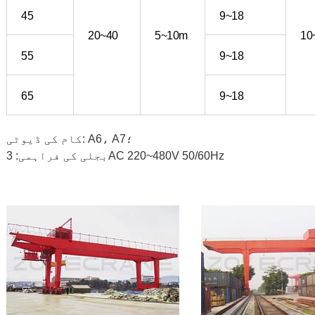
45
9~18
20~40
5~10m
10
55
9~18
65
9~18
کام کی ڈیوٹی: A6، A7؛
بجلی کی فراہمی: 3AC 220~480V 50/60Hz