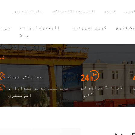
کریں۔
خبریں
اکثر پوچھے گئے سوالات
ہمارے بارے میں
ٹ فارم
کرین اسپیئرز
الیکٹرک لہرانے
جیب 
والا
گھ
مسابقتی قیمت
ڈرائنگ فراہم کی
بڑے پیمانے پر پیداوار،
گئی۔
انوینٹری