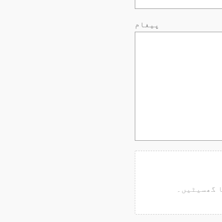
پیغام
ا گھسیٹیں۔