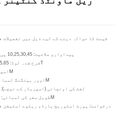
ریل ماونٹڈ کنٹینر 
قیمت کا حوالہ دینے کے لیے ذیل میں تفصیلات ف
پیداواری صلاحیت: 10,25,30,45 پی سیز فی گھنٹہ
شرح شدہ لوڈ: 30,35,40.5,50,55,65T
اسپین: 20,30,40,50M
اوور ہینگنگ لمبائی: 5,8,10,15,20M
لفٹ کی اونچائی (اسپریڈر کے نیچے): 6,9,12,15,18,21
طویل سفر کی لمبائی: 50,100,200,300M
درخواست: پورٹ اسٹوریج یارڈ، ریلوے اسٹیشن ف