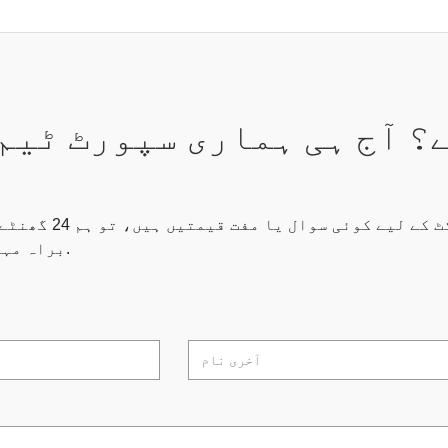
؟ آج ہی ہماری سپورٹ ٹیم
اگر آپ کے پاس پروڈکٹ 
براہ مہربانی ہچکچائیں نہیں.