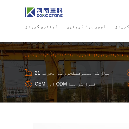
کرینز
اوور ہیڈ کرینیں
گینٹری کرینز
ر
/
گینٹری کرینز
/
ریل ماونٹڈ کنٹینر گینٹری کرین
21 سال کا مینوفیکچرر کا تجربہ
OEM اور ODM قبول کر لیا