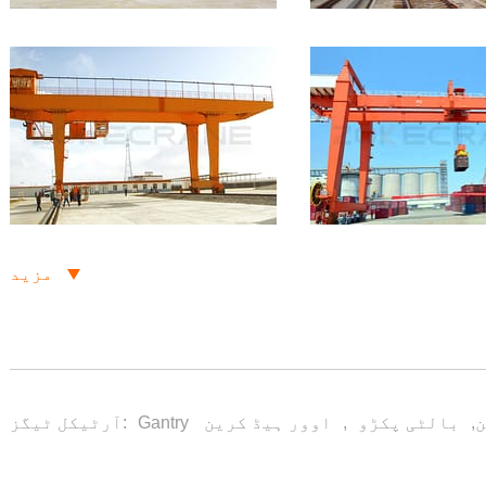
مزید
ین
,
بالٹی پکڑو
,
اوور ہیڈ کرین
آرٹیکل ٹیگز: