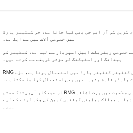
 کرین کو آر ایم جی بھی کہا جاتا ہے، جو کنٹینر یارڈ
میں خصوصی آلات میں سے ایک ہے۔
، 45 فٹ کنٹینر کے لیے خصوصی ریٹریکٹ ایبل اسپریڈر سے لیس ہے، کنٹینر کو
ہینڈنگ اور اسٹیکنگ کو مؤثر طریقے سے کرتے ہیں۔
RMG بنیادی طور پر پورٹ کنٹینر یارڈ اور ریل کنٹینر کنٹینر یارڈ میں استعمال ہوتا ہے، بڑے
 یارڈ، فارم وغیرہ میں بھی استعمال کیا جا سکتا ہے۔
اب خودکار آپریٹنگ سسٹم RMG کے لیے استعمال کیا جاتا ہے، جس سے پیداواری صلاحیت میں بہت اضافہ
 ممالک روایتی گینٹری کرین کی جگہ لینے کے لیے RMG متعارف کرواتے
ہیں۔