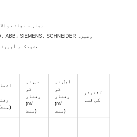
بجلی سے چلنے والا
اہم حصے بین الاقوامی ٹاپ برانڈ کے ہیں، جیسے SEW، ABB، SIEMENS، SCHNEIDER وغیرہ
خودکار آپریٹنگ سسٹم، اور بہت پیداوار کی کارکردگی میں اضافہ.
ایل ٹی
سی ٹی
اٹھا
کی
کی
کنٹینر
رفتار
رفتار
کی قسم
رفت
(m/
(m/
(m/منٹ)
منٹ)
منٹ)