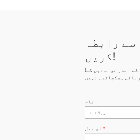
 سے رابطہ
کریں!
کے لیے کوئی سوال یا مفت قیمتیں ہیں، تو ہم 24 گھنٹے کے اندر جواب دیں گے!
نام
*
ای میل