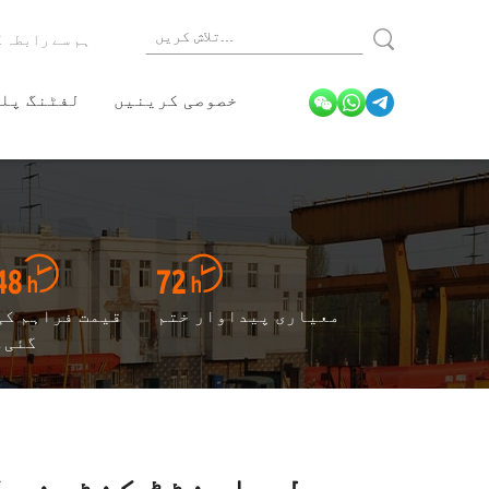
ہم سے رابطہ 
خصوصی کرینیں
لفٹنگ پلی
معیاری پیداوار ختم
قیمت فراہم کی
گئی۔