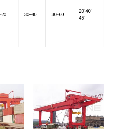
20' 40'
~20
30~40
30~60
45'