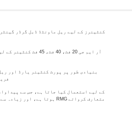
کنٹینرز کے لیے ریل ماونٹڈ ڈبل گرڈر گینٹری
آر ایم جی 20 فٹ، 40 فٹ
فریٹ
ہوتا ہے، اور زیادہ سے زیادہ