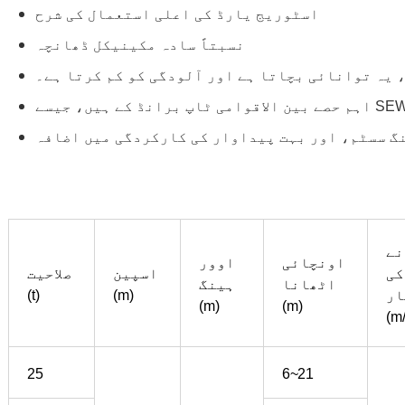
اسٹوریج یارڈ کی اعلی استعمال کی شرح
نسبتاً سادہ مکینیکل ڈھانچہ
، یہ توانائی بچاتا ہے اور آلودگی کو کم کرتا ہے۔
نے
اونچائی
اوور
کی
اسپین
صلاحیت
اٹھانا
ہینگ
ار
(m)
(t)
(m)
(m)
25
6~21