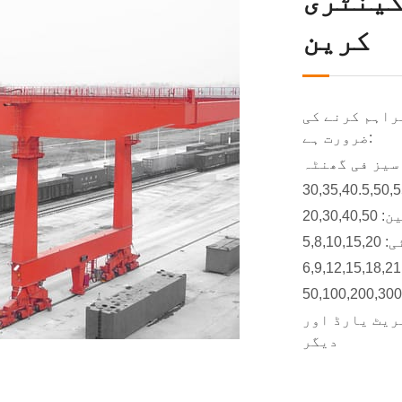
گینٹری
کرین
راہم کرنے کی
ضرورت ہے:
ریٹ یارڈ اور
دیگر