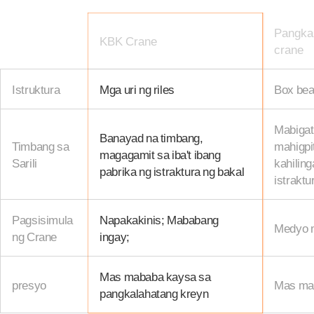
Pangka
KBK Crane
crane
Istruktura
Mga uri ng riles
Box be
Mabigat
Banayad na timbang,
Timbang sa
mahigpi
magagamit sa iba't ibang
Sarili
kahiling
pabrika ng istraktura ng bakal
istraktu
Pagsisimula
Napakakinis; Mababang
Medyo 
ng Crane
ingay;
Mas mababa kaysa sa
presyo
Mas mat
pangkalahatang kreyn