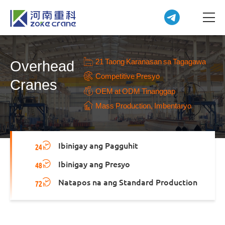
21 Taong Karanasan sa Tagagawa
Overhead
Competitive Presyo
Cranes
OEM at ODM Tinanggap
Mass Production, Imbentaryo
Ibinigay ang Pagguhit
Ibinigay ang Presyo
Natapos na ang Standard Production