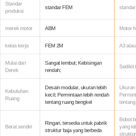
Standar
standar FEM
standa
produksi
merek motor
ABM
Motor N
kelas kerja
FEM 2M
A3 ata
Mulai dari
Sangat lembut; Kebisingan
Sedikit
Derek
rendah;
Desain modular, ukuran lebih
Ukuran 
Kebutuhan
kecil; Permintaan lebih rendah
Permint
Ruang
tentang ruang bengkel
tentang
Bobot b
Ringan, tersedia untuk pabrik
Berat sendiri
yang leb
struktur baja yang berbeda
struktur