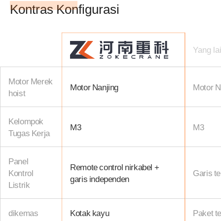
Kontras Konfigurasi
Yang la
Motor Merek
Motor Nanjing
Motor N
hoist
Kelompok
M3
M3
Tugas Kerja
Panel
Remote control nirkabel +
Kontrol
Garis t
garis independen
Listrik
dikemas
Kotak kayu
Paket t