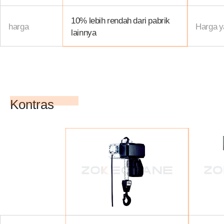
10% lebih rendah dari pabrik
harga
Harga ya
lainnya
Kontras