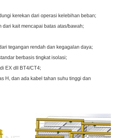
ungi kerekan dari operasi kelebihan beban;
n dari kait mencapai batas atas/bawah;
dari tegangan rendah dan kegagalan daya;
andar berbasis tingkat isolasi;
adi EX dII BT4/CT4;
as H, dan ada kabel tahan suhu tinggi dan