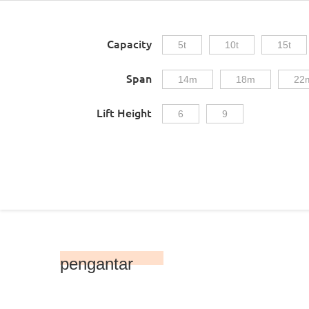
Capacity
5t
10t
15t
Span
14m
18m
22
Lift Height
6
9
pengantar