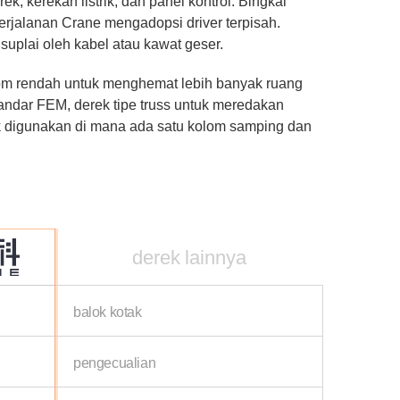
ek, kerekan listrik, dan panel kontrol. Bingkai
jalanan Crane mengadopsi driver terpisah.
uplai oleh kabel atau kawat geser.
room rendah untuk menghemat lebih banyak ruang
tandar FEM, derek tipe truss untuk meredakan
k digunakan di mana ada satu kolom samping dan
derek lainnya
balok kotak
pengecualian