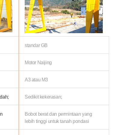
standar GB
Motor Naijing
A3 atau M3
ndah;
Sedikit kekerasan;
an
Bobot berat dan permintaan yang
lebih tinggi untuk tanah pondasi