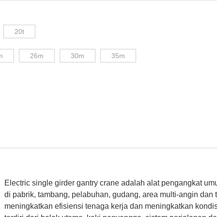
20t
m
26m
30m
35m
Electric single girder gantry crane adalah alat pengangkat u
di pabrik, tambang, pelabuhan, gudang, area multi-angin dan
meningkatkan efisiensi tenaga kerja dan meningkatkan kondisi