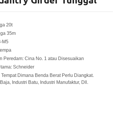
Gantry Girder Tunggal
ga 20t
gga 35m
3-M5
tempa
n Peredam: Cina No. 1 atau Disesuaikan
Utama: Schneider
ap Tempat Dimana Benda Berat Perlu Diangkat.
 Baja, Industri Batu, Industri Manufaktur, Dll.