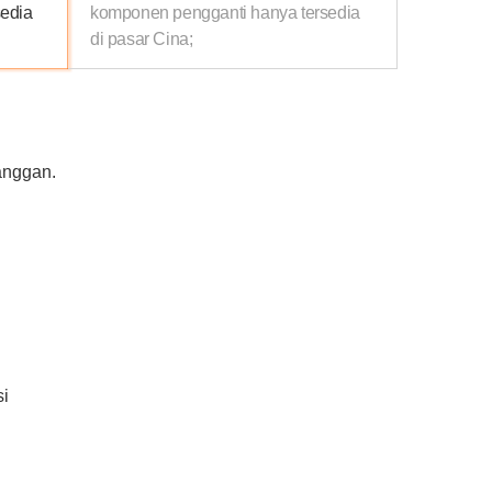
edia
komponen pengganti hanya tersedia
di pasar Cina;
anggan.
si