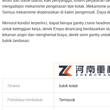
terdiri dari balok utama, kaki penyangga, sistem perjalanan der
mengadopsi mekanisme pengelasan tipe kotak. Mekanisme per
Semua mekanisme dioperasikan di kabin pengemudi. Daya dis
Menurut kondisi terperinci, dapat berupa gantry crane head
untuk ketinggian kerja, derek Eropa dirancang berdasarkan s
tekanan angin dan menghemat biaya, derek semi gantry untu
balok landasan.
Struktur
balok kotak
Peledakan tembakan
Termasuk