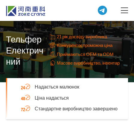
21 рік досвіду виробника
Тельфер
Конкурентоспроможна ціна
Електрич
Приймаються OEM та ODM
ний
Масове виробництво, інвентар
Надається малюнок
Ціна надається
Стандартне виробництво завершено