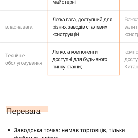
майстерні
Легка вага, доступний для
Важка
власна вага
різних заводів сталевих
запит
конструкцій
конст
Легко, а компоненти
компо
Технічне
доступні для будь-якого
досту
обслуговування
ринку країни;
Кита
Перевага
Заводська точка: немає торговців, тільки
фабрика і клієнт.