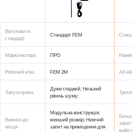
Виготовити
Стандарт FEM
Станд
стандарт
Марка мотора
ПРО
Нанкі
Робочий клас
FEM 2M
А3 аб
Дуже гладкий; Низький
Запуск крана
Трохи
рівень шуму;
Модульна конструкція,
Більш
Вимоги до
менший розмір; Нижчий
запит
місця
запит на приміщення для
майст