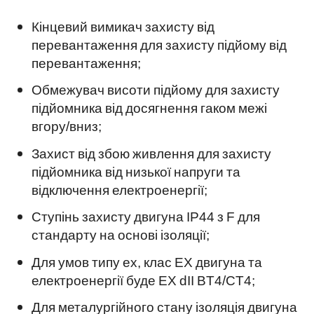
Кінцевий вимикач захисту від
перевантаження для захисту підйому від
перевантаження;
Обмежувач висоти підйому для захисту
підйомника від досягнення гаком межі
вгору/вниз;
Захист від збою живлення для захисту
підйомника від низької напруги та
відключення електроенергії;
Ступінь захисту двигуна IP44 з F для
стандарту на основі ізоляції;
Для умов типу ex, клас EX двигуна та
електроенергії буде EX dII BT4/CT4;
Для металургійного стану ізоляція двигуна