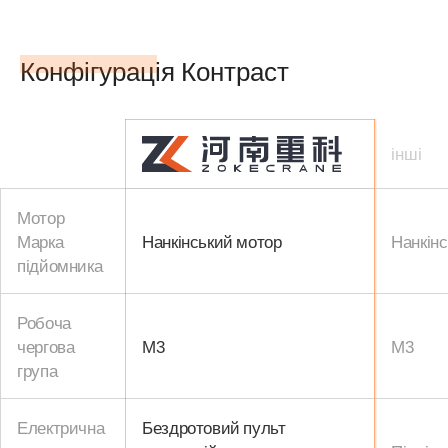
Конфігурація Контраст
інші
Мотор
Марка
Нанкінський мотор
Нанкін
підйомника
Робоча
чергова
M3
M3
група
Електрична
Бездротовий пульт