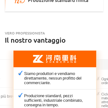
Produzione standard finita
VERO PROFESSIONISTA
Il nostro vantaggio
Siamo produttori e vendiamo
direttamente, nessun profitto del
o
Ogni
commerciante.
ordi
Cicl
Produzione standard, pezzi
più brevi
mate
sufficienti, industriale combinato,
attr
consegna in tempo.
nell