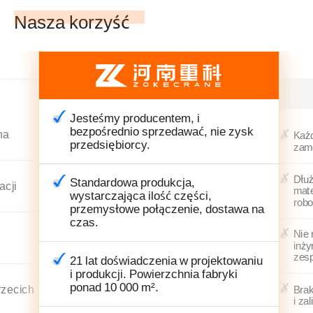
Nasza korzyść
Jesteśmy producentem, i
bezpośrednio sprzedawać, nie zysk
na
Każd
przedsiębiorcy.
zam
Dłuż
Standardowa produkcja,
acji
mate
wystarczająca ilość części,
robo
przemysłowe połączenie, dostawa na
czas.
Nie 
inży
zesp
21 lat doświadczenia w projektowaniu
i produkcji. Powierzchnia fabryki
ponad 10 000 m².
trzecich
Brak
i zal