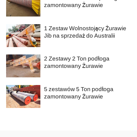
zamontowany Żurawie
Warsztatowe Jib na sprzedaż do
Arabii Saudyjskiej
1 Zestaw Wolnostojący Żurawie
Jib na sprzedaż do Australii
2 Zestawy 2 Ton podłoga
zamontowany Żurawie
Warsztatowe Jib na sprzedaż do
Mali
5 zestawów 5 Ton podłoga
zamontowany Żurawie
Warsztatowe Jib z elektrycznym
wciągnikiem łańcuchowym na
sprzedaż do Sudanu