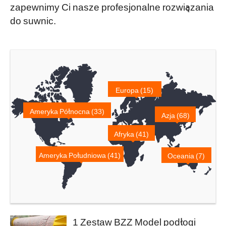
zapewnimy Ci nasze profesjonalne rozwiązania
do suwnic.
Europa (15)
Ameryka Północna (33)
Azja (68)
Afryka (41)
Ameryka Południowa (41)
Oceania (7)
1 Zestaw BZZ Model podłogi