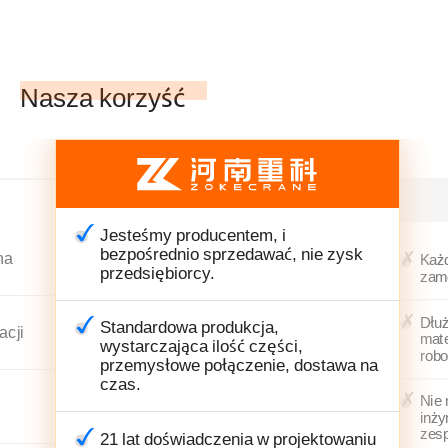
Nasza korzyść
Jesteśmy producentem, i
bezpośrednio sprzedawać, nie zysk
na
Każd
przedsiębiorcy.
zam
Dłuż
Standardowa produkcja,
acji
mate
wystarczająca ilość części,
robo
przemysłowe połączenie, dostawa na
czas.
Nie 
inży
zesp
21 lat doświadczenia w projektowaniu