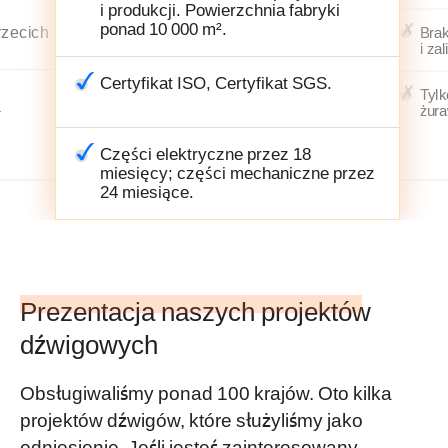
i produkcji. Powierzchnia fabryki
ponad 10 000 m².
trzecich
Brak
i zal
Certyfikat ISO, Certyfikat SGS.
Tylk
a
żura
Części elektryczne przez 18
miesięcy; części mechaniczne przez
24 miesiące.
Prezentacja naszych projektów
dźwigowych
Obsługiwaliśmy ponad 100 krajów. Oto kilka
projektów dźwigów, które służyliśmy jako
odniesienie. Jeśli jesteś zainteresowany