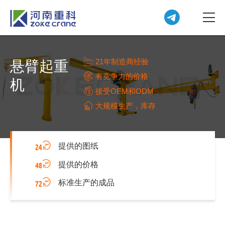
21年制造商经验
悬臂起重
有竞争力的价格
机
接受OEM和ODM
大规模生产，库存
提供的图纸
提供的价格
标准生产的成品