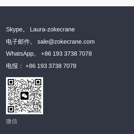
Skype。
Laura-zokecrane
电子邮件。
sale@zokecrane.com
WhatsApp。
+86 193 3738 7078
电报：
+86 193 3738 7078
微信