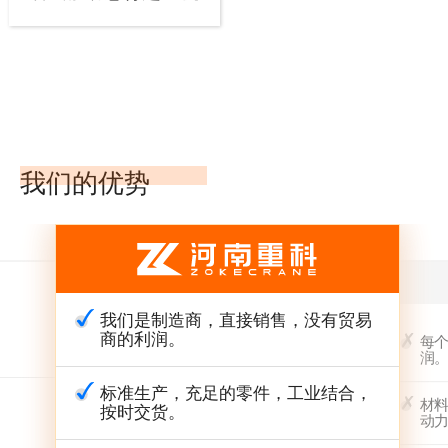
我们的优势
我们是制造商，直接销售，没有贸易
商的利润。
每
润
标准生产，充足的零件，工业结合，
材
按时交货。
动