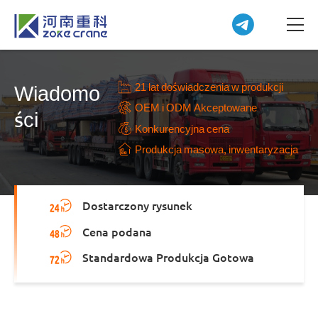
21 lat doświadczenia w produkcji
Wiadomo
OEM i ODM Akceptowane
ści
Konkurencyjna cena
Produkcja masowa, inwentaryzacja
Dostarczony rysunek
Cena podana
Standardowa Produkcja Gotowa