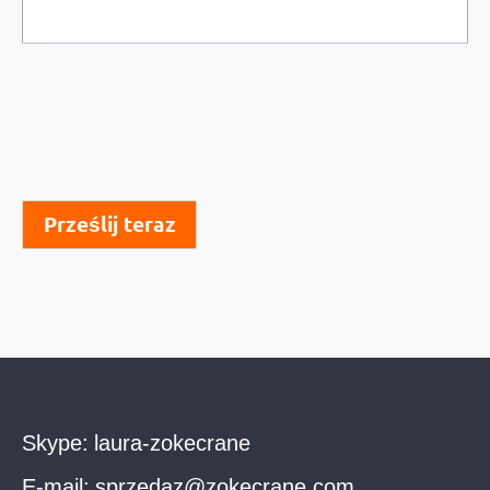
Prześlij teraz
Skype:
laura-zokecrane
E-mail:
sprzedaz@zokecrane.com