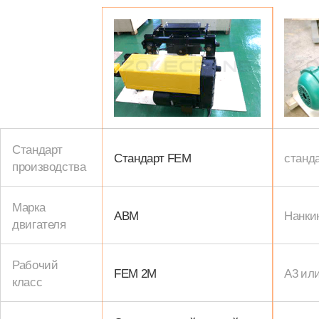
Стандарт
Стандарт FEM
станд
производства
Марка
ABM
Нанки
двигателя
Рабочий
FEM 2M
A3 ил
класс