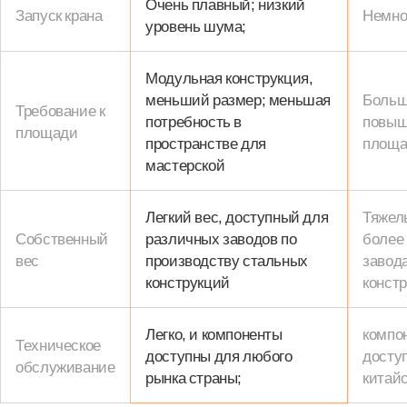
Очень плавный; низкий
Запуск крана
Немно
уровень шума;
Модульная конструкция,
меньший размер; меньшая
Больш
Требование к
потребность в
повыш
площади
пространстве для
площа
мастерской
Легкий вес, доступный для
Тяжелы
Собственный
различных заводов по
более
вес
производству стальных
завод
конструкций
конст
Легко, и компоненты
компо
Техническое
доступны для любого
доступ
обслуживание
рынка страны;
китайс