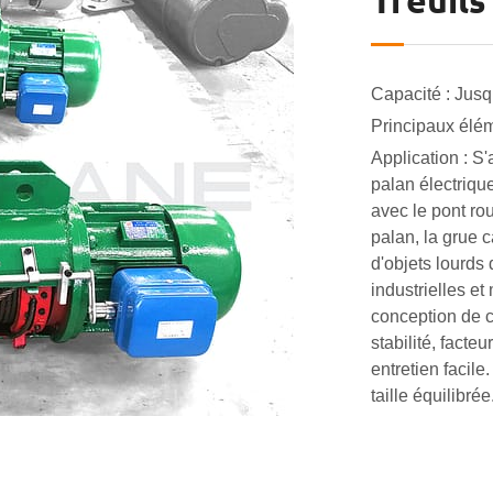
Treuils
Capacité : Jusq
Principaux élém
Application : S
palan électriqu
avec le pont ro
palan, la grue c
d'objets lourds 
industrielles et
conception de c
stabilité, facte
entretien facile
taille équilibré