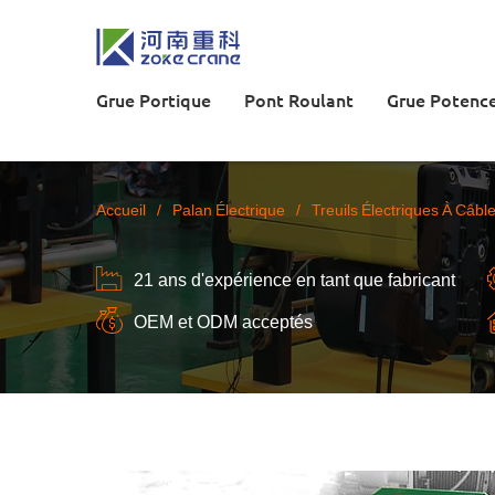
Grue Portique
Pont Roulant
Grue Potenc
Accueil
/
Palan Électrique
/
Treuils Électriques À Câbl
21 ans d'expérience en tant que fabricant
OEM et ODM acceptés