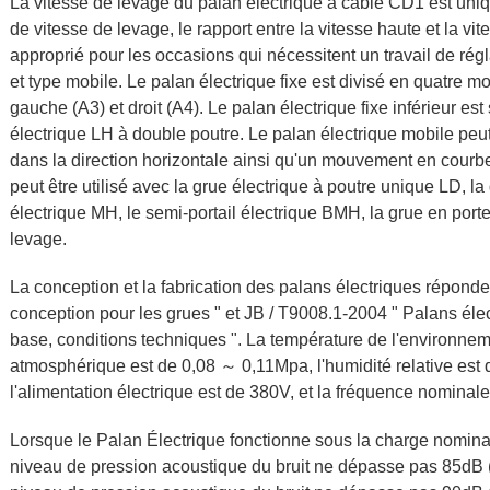
La vitesse de levage du palan électrique à câble CD1 est uniq
de vitesse de levage, le rapport entre la vitesse haute et la vi
approprié pour les occasions qui nécessitent un travail de régla
et type mobile. Le palan électrique fixe est divisé en quatre mod
gauche (A3) et droit (A4). Le palan électrique fixe inférieur e
électrique LH à double poutre. Le palan électrique mobile peu
dans la direction horizontale ainsi qu'un mouvement en courbe 
peut être utilisé avec la grue électrique à poutre unique LD, l
électrique MH, le semi-portail électrique BMH, la grue en porte
levage.
La conception et la fabrication des palans électriques répon
conception pour les grues " et JB / T9008.1-2004 " Palans élec
base, conditions techniques ". La température de l'environnem
atmosphérique est de 0,08 ～ 0,11Mpa, l'humidité relative est
l'alimentation électrique est de 380V, et la fréquence nominal
Lorsque le Palan Électrique fonctionne sous la charge nominal
niveau de pression acoustique du bruit ne dépasse pas 85dB (A