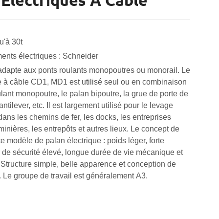
 Électriques À Câble
u'à 30t
ents électriques : Schneider
'adapte aux ponts roulants monopoutres ou monorail. Le
e à câble CD1, MD1 est utilisé seul ou en combinaison
ulant monopoutre, le palan bipoutre, la grue de porte de
antilever, etc. Il est largement utilisé pour le levage
dans les chemins de fer, les docks, les entreprises
 minières, les entrepôts et autres lieux. Le concept de
e modèle de palan électrique : poids léger, forte
ur de sécurité élevé, longue durée de vie mécanique et
. Structure simple, belle apparence et conception de
e. Le groupe de travail est généralement A3.