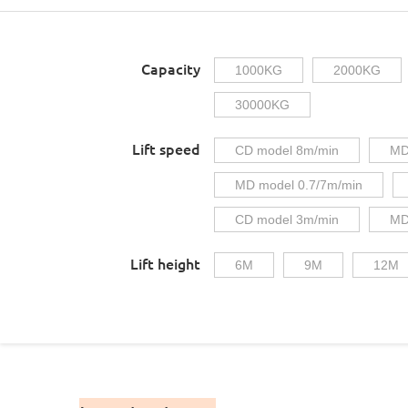
Capacity
1000KG
2000KG
30000KG
Lift speed
CD model 8m/min
MD
MD model 0.7/7m/min
CD model 3m/min
MD
Lift height
6M
9M
12M