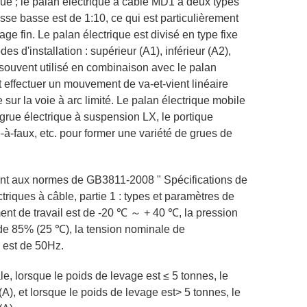
ue ; le palan électrique à câble MD1 a deux types
tesse basse est de 1:10, ce qui est particulièrement
ge fin. Le palan électrique est divisé en type fixe
es d'installation : supérieur (A1), inférieur (A2),
st souvent utilisé en combinaison avec le palan
t effectuer un mouvement de va-et-vient linéaire
sur la voie à arc limité. Le palan électrique mobile
a grue électrique à suspension LX, le portique
-à-faux, etc. pour former une variété de grues de
dent aux normes de GB3811-2008 " Spécifications de
triques à câble, partie 1 : types et paramètres de
ent de travail est de -20 ℃ ～ + 40 ℃, la pression
 de 85% (25 ℃), la tension nominale de
e est de 50Hz.
e, lorsque le poids de levage est ≤ 5 tonnes, le
), et lorsque le poids de levage est> 5 tonnes, le