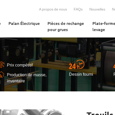
A propos de nous
FAQs
Nouvelles
N
e
Palan Électrique
Pièces de rechange
Plate-form
pour grues
levage
e
Prix compétitif
Dessin fourni
Production de masse,
inventaire