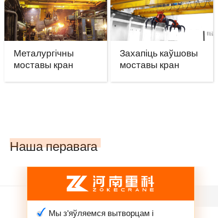
Металургічны
Захапіць каўшовы
моставы кран
моставы кран
Наша перавага
Мы з'яўляемся вытворцам і