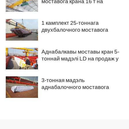
моставога крана 16 т на
Філіпінах.
1 камплект 25-тоннага
двухбалочного моставога
крана для продажу ў Катар
Аднабалкавы моставы кран 5-
тоннай мадэлі LD на продаж у
Нігерыю
3-тонная мадэль
аднабалочного моставога
крана LDA на продаж у
Бразілію