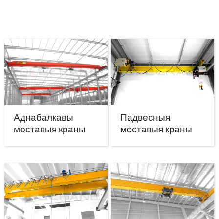
Аднабалкавы
Падвесныя
моставыя краны
моставыя краны