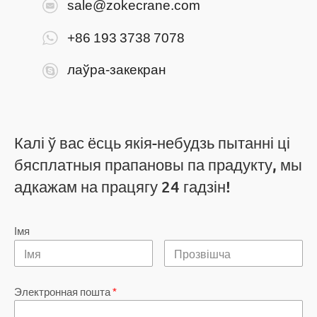
sale@zokecrane.com
+86 193 3738 7078
лаўра-закекран
Калі ў вас ёсць якія-небудзь пытанні ці
бясплатныя прапановы па прадукту, мы
адкажам на працягу 24 гадзін!
Імя
Электронная пошта
*