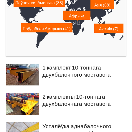
Паўночная Амерыка (33)
Азія (68)
Афрыка
(41)
Паўднёвая Амерыка (41)
Акіянія (7)
1 камплект 10-тоннага
двухбалочного моставога
крана экспартуецца ў Пакістан
2 камплекты 10-тоннага
двухбалочнага моставога
крана на продаж у Бангладэш
Усталёўка аднабалочного