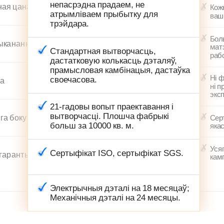
непасрэдна прадаем, не
ная цана
Кож
атрымліваем прыбытку для
ваш
трэйдара.
Бол
ыканання
мат
Стандартная вытворчасць,
рабо
дастатковую колькасць дэталяў,
прамысловая камбінацыя, дастаўка
Ні ф
своечасова.
ка
ні 
экс
21-гадовы вопыт праектавання і
вытворчасці. Плошча фабрыкі
га боку
Сер
больш за 10000 кв. м.
якас
Уся
Сертыфікат ISO, сертыфікат SGS.
 гарантыя
кам
Электрычныя дэталі на 18 месяцаў;
Механічныя дэталі на 24 месяцы.