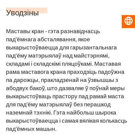
Уводзіны
Беларуская мова
Маставы кран - гэта разнавіднасць
пад'ёмнага абсталявання, якое
выкарыстоўваецца для гарызантальнага
пад'ёму матэрыялаў над майстэрнямі,
складамі і складскімі пляцоўкамі. Маставая
рама маставога крана праходзіць падоўжна
па дарожцы, пракладзенай на ўзвышшы з
абодвух бакоў, што дазваляе ў поўнай меры
выкарыстоўваць прастору пад рамай маста
для пад'ёму матэрыялаў без перашкод
наземнай тэхнікі. Гэта найбольш шырока
выкарыстоўваецца і самая вялікая колькасць
пад'ёмных машын.