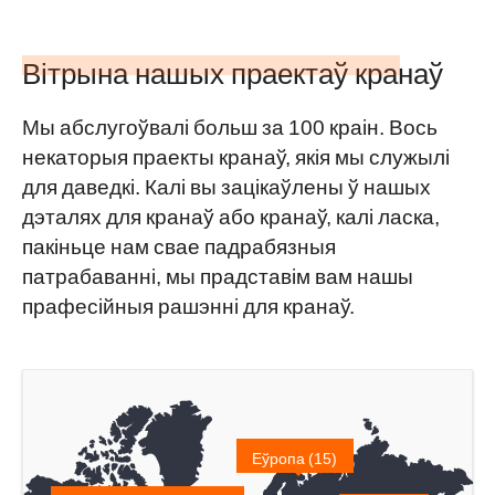
Вітрына нашых праектаў кранаў
Мы абслугоўвалі больш за 100 краін. Вось
некаторыя праекты кранаў, якія мы служылі
для даведкі. Калі вы зацікаўлены ў нашых
дэталях для кранаў або кранаў, калі ласка,
пакіньце нам свае падрабязныя
патрабаванні, мы прадставім вам нашы
прафесійныя рашэнні для кранаў.
Еўропа (15)