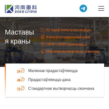
21 гадоў вопыту вытворцы
Маставы
Канкурэнтаздольная цана
я краны
OEM і ODM прымаюцца
Масавая вытворчасць, інвентар
Малюнак прадастаўляецца
Прадастаўляецца цана
Стандартнае вытворчасць скончана