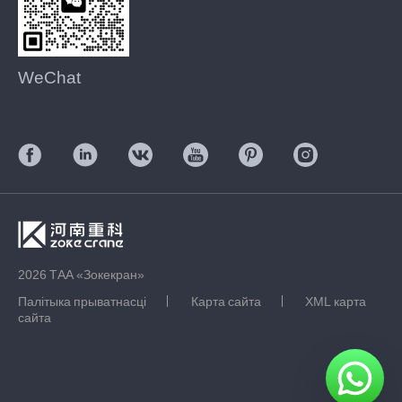
WeChat
2026 ТАА «Зокекран»
Палітыка прыватнасці
Карта сайта
XML карта
сайта