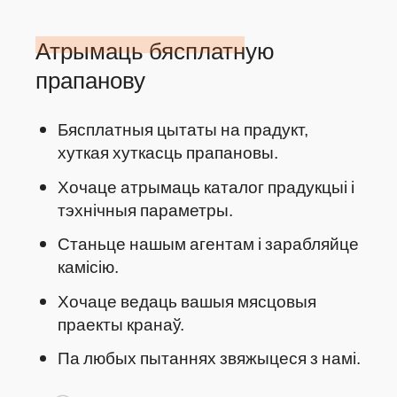
Атрымаць бясплатную
прапанову
Бясплатныя цытаты на прадукт,
хуткая хуткасць прапановы.
Хочаце атрымаць каталог прадукцыі і
тэхнічныя параметры.
Станьце нашым агентам і зарабляйце
камісію.
Хочаце ведаць вашыя мясцовыя
праекты кранаў.
Па любых пытаннях звяжыцеся з намі.