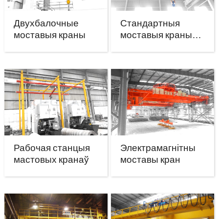
Двухбалочные
Стандартныя
моставыя краны
моставыя краны
FEM
Рабочая станцыя
Электрамагнітны
мастовых кранаў
моставы кран