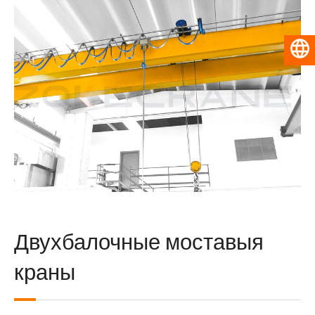
Беларуская мова
Двухбалочные моставыя
краны