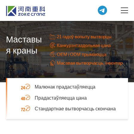
21 гадоў вопыту вытворцы
Маставы
Канкурэнтаздольная цана
я краны
OEM і ODM прымаюцца
Масавая вытворчасць, інвентар
Малюнак прадастаўляецца
Прадастаўляецца цана
Стандартнае вытворчасць скончана