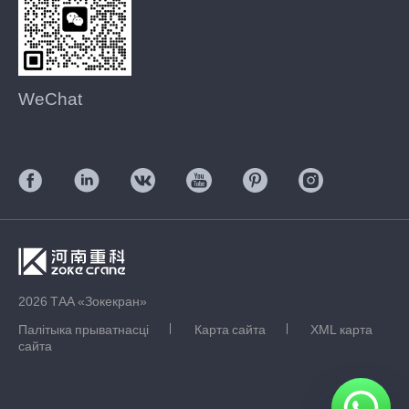
WeChat
2026 ТАА «Зокекран»
Палітыка прыватнасці
Карта сайта
XML карта
сайта