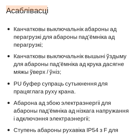
Асаблівасці
Канчатковы выключальнік абароны ад
перагрузкі для абароны пад'ёмніка ад
перагрузкі;
Канчатковы выключальнік вышыні ўздыму
для абароны пад'ёмніка ад крука дасягне
мяжы ўверх / ўніз;
PU буфер супраць сутыкнення для
працяглага руху крана.
Абарона ад збою электраэнергіі для
абароны пад'ёмніка ад нізкага напружання
і адключэння электраэнергіі;
Ступень абароны рухавіка IP54 з F для