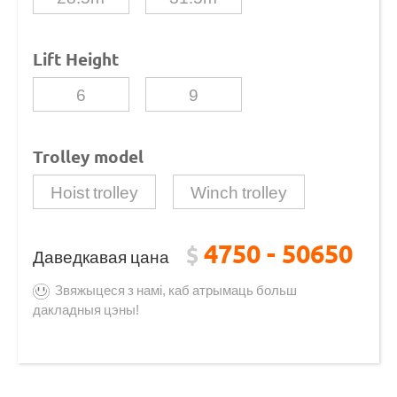
Lift Height
6
9
Trolley model
Hoist trolley
Winch trolley
4750 - 50650
$
Даведкавая цана
Звяжыцеся з намі, каб атрымаць больш
дакладныя цэны!