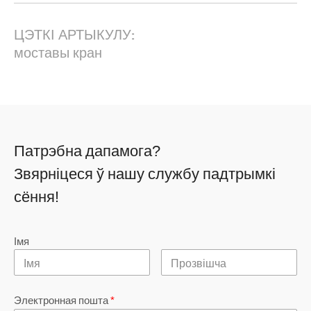
ЦЭТКІ АРТЫКУЛУ:
моставы кран
Патрэбна дапамога?
Звярніцеся ў нашу службу падтрымкі
сёння!
Імя
Электронная пошта
*