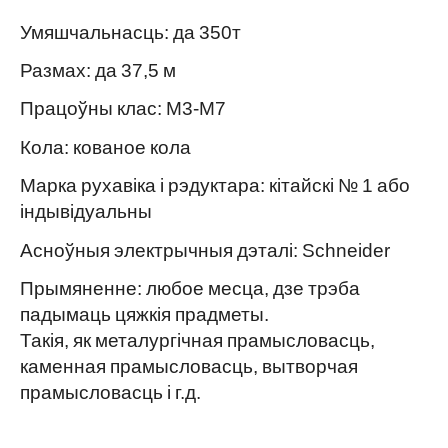
Умяшчальнасць: да 350т
Размах: да 37,5 м
Працоўны клас: M3-M7
Кола: кованое кола
Марка рухавіка і рэдуктара: кітайскі № 1 або
індывідуальны
Асноўныя электрычныя дэталі: Schneider
Прымяненне: любое месца, дзе трэба
падымаць цяжкія прадметы.
Такія, як металургічная прамысловасць,
каменная прамысловасць, вытворчая
прамысловасць і г.д.