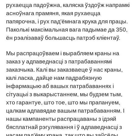
рухаецца падоўжна, каляска ўздоўж напрамкі
асноўнага прамяня, якая рухаецца
папярочна, і рух пад'ёмнага крука для працы.
Паколькі максімальная вага падымае да 350,
ён рэалізаваў большасць патрэб кліентаў.
Мы распрацоўваем і вырабляем краны на
заказ у адпаведнасці з патрабаваннямі
заказчыка. Калі вы заказваеце ў нас краны,
калі ласка, дайце нам падрабязную
інфармацыю аб вашых патрабаваннях і
сітуацыі з выкарыстаннем, мы будзем тым,
хто гарантуе, што тое, што мы прапануем,
цалкам адпавядае вашым патрабаванням. І
нашы кампаненты распрацаваны з ідэяй
бясплатнай рэгулявання і ў адпаведнасці з
часам пад'ёму крана, так што вы заўсёды