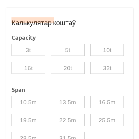
Калькулятар коштаў
Capacity
3t
5t
10t
16t
20t
32t
Span
10.5m
13.5m
16.5m
19.5m
22.5m
25.5m
28.5m
31.5m