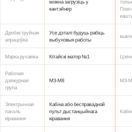
можна загрузіць у
тольк
кантэйнер
Плата
кашт
Дробеструйная
Усе дэталі будуць рабіць
выкл
апрацоўка
выбуховыя работы
Марка рухавіка
Кітайскі матор №1
Цзянс
Рабочая
дзяжурная
М3-М8
М3-М
група
Электрычная
Кабіна або бесправадной
панэль
пульт дыстанцыйнага
Кабі
кіравання
кіравання