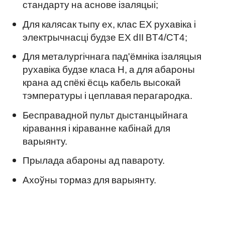
стандарту на аснове ізаляцыі;
Для калясак тыпу ex, клас EX рухавіка і
электрычнасці будзе EX dII BT4/CT4;
Для металургічнага пад'ёмніка ізаляцыя
рухавіка будзе класа H, а для абароны
крана ад спёкі ёсць кабель высокай
тэмпературы і цеплавая перагародка.
Бесправадной пульт дыстанцыйнага
кіравання і кіраванне кабінай для
варыянту.
Прылада абароны ад павароту.
Ахоўны тормаз для варыянту.