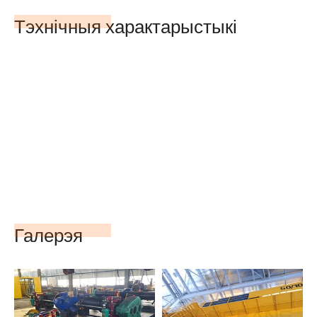
Тэхнічныя характарыстыкі
Галерэя