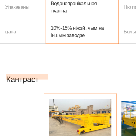
Воданепранікальная
Упакаваны
Ню п
тканіна
10%-15% ніжэй, чым на
цана
Боль
іншым заводзе
Кантраст