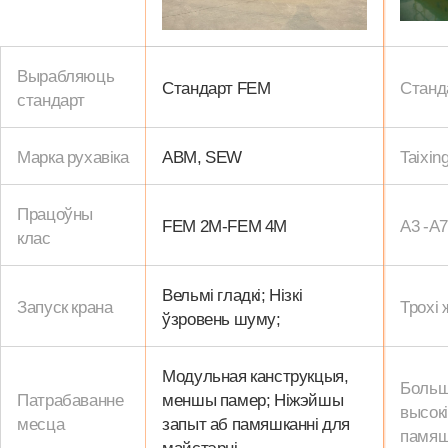
Вырабляюць
Стандарт FEM
Станд
стандарт
Марка рухавіка
ABM, SEW
Taixin
Працоўны
FEM 2M-FEM 4M
A3 -A7
клас
Вельмі гладкі; Нізкі
Запуск крана
Трохі 
ўзровень шуму;
Модульная канструкцыя,
Больш
Патрабаванне
меншы памер; Ніжэйшы
высокі
месца
запыт аб памяшканні для
памяш
майстэрні