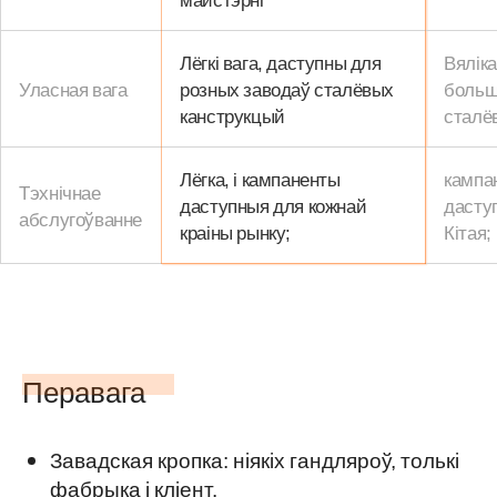
Лёгкі вага, даступны для
Вяліка
Уласная вага
розных заводаў сталёвых
больш
канструкцый
сталё
Лёгка, і кампаненты
кампа
Тэхнічнае
даступныя для кожнай
даступ
абслугоўванне
краіны рынку;
Кітая;
Перавага
Завадская кропка: ніякіх гандляроў, толькі
фабрыка і кліент.