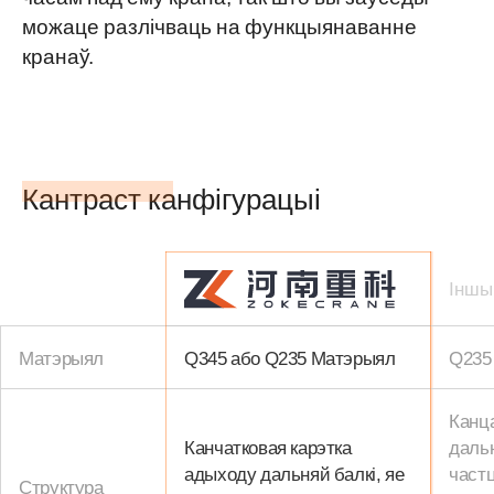
можаце разлічваць на функцыянаванне
кранаў.
Кантраст канфігурацыі
Іншы
Матэрыял
Q345 або Q235 Матэрыял
Q235
Канца
Канчатковая карэтка
дальн
адыходу дальняй балкі, яе
частц
Структура