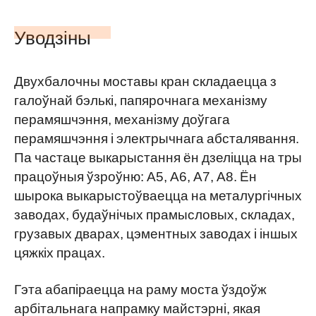
Уводзіны
Двухбалочны моставы кран складаецца з
галоўнай бэлькі, папярочнага механізму
перамяшчэння, механізму доўгага
перамяшчэння і электрычнага абсталявання.
Па частаце выкарыстання ён дзеліцца на тры
працоўныя ўзроўню: А5, А6, А7, А8. Ён
шырока выкарыстоўваецца на металургічных
заводах, будаўнічых прамысловых, складах,
грузавых дварах, цэментных заводах і іншых
цяжкіх працах.
Гэта абапіраецца на раму моста ўздоўж
арбітальнага напрамку майстэрні, якая