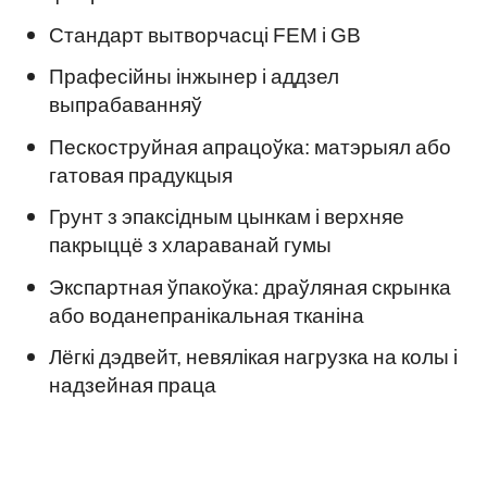
Стандарт вытворчасці FEM і GB
Прафесійны інжынер і аддзел
выпрабаванняў
Пескоструйная апрацоўка: матэрыял або
гатовая прадукцыя
Грунт з эпаксідным цынкам і верхняе
пакрыццё з хлараванай гумы
Экспартная ўпакоўка: драўляная скрынка
або воданепранікальная тканіна
Лёгкі дэдвейт, невялікая нагрузка на колы і
надзейная праца