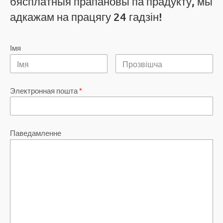
бясплатныя прапановы па прадукту, мы
адкажам на працягу 24 гадзін!
Імя
Электронная пошта
*
Паведамленне