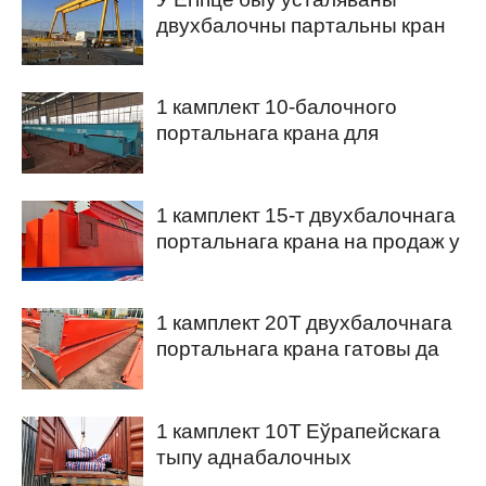
двухбалочны партальны кран
мадэлі MG
1 камплект 10-балочного
портальнага крана для
адпраўкі ў Калумбію
1 камплект 15-т двухбалочнага
портальнага крана на продаж у
Нігерыю
1 камплект 20T двухбалочнага
портальнага крана гатовы да
адпраўкі ў Катар
1 камплект 10T Еўрапейскага
тыпу аднабалочных
портальных кранаў для