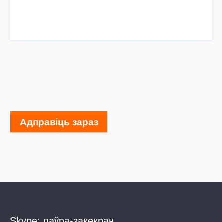
Адправіць зараз
Skype:
лаўра-закекран