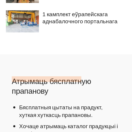
продажу ў Аўстралію.
1 камплект еўрапейскага
аднабалочного портальнага
крана 10 т на продаж у Балівію
Атрымаць бясплатную
прапанову
Бясплатныя цытаты на прадукт,
хуткая хуткасць прапановы.
Хочаце атрымаць каталог прадукцыі і