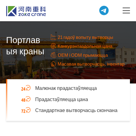
21 гадоў вопыту вытворцы
Портлав
Канкурэнтаздольная цана
ыя краны
OEM і ODM прымаюцца
Масавая вытворчасць, інвентар
Малюнак прадастаўляецца
Прадастаўляецца цана
Стандартнае вытворчасць скончана