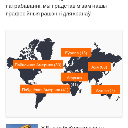
патрабаванні, мы прадставім вам нашы
прафесійныя рашэнні для кранаў.
Еўропа (15)
Паўночная Амерыка (33)
Азія (68)
Афрыка
(41)
Паўднёвая Амерыка (41)
Акіянія (7)
У Егіпце быў усталяваны