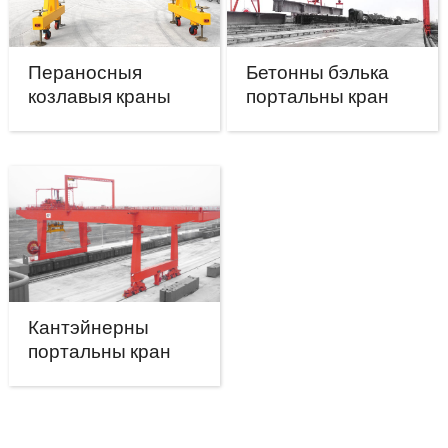
Пераносныя
Бетонны бэлька
козлавыя краны
портальны кран
Кантэйнерны
портальны кран