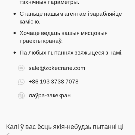
тэхнічныя параметры.
Станьце нашым агентам і зарабляйце
камісію.
Хочаце ведаць вашыя мясцовыя
праекты кранаў.
Па любых пытаннях звяжыцеся з намі.
sale@zokecrane.com
+86 193 3738 7078
лаўра-закекран
Калі ў вас ёсць якія-небудзь пытанні ці