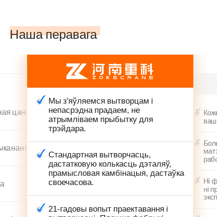
Наша перавага
Мы з'яўляемся вытворцам і
непасрэдна прадаем, не
ная цана
Кож
атрымліваем прыбытку для
ваш
трэйдара.
Бол
ыканання
мат
Стандартная вытворчасць,
рабо
дастатковую колькасць дэталяў,
прамысловая камбінацыя, дастаўка
Ні ф
своечасова.
ка
ні 
экс
21-гадовы вопыт праектавання і