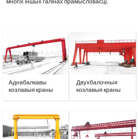
многіх іншых галінах прамысловасці.
Аднабалкавы
Двухбалочныя
козлавыя краны
козлавыя краны