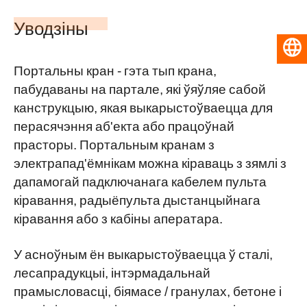
Уводзіны
Беларуская мова
Портальны кран - гэта тып крана,
пабудаваны на партале, які ўяўляе сабой
канструкцыю, якая выкарыстоўваецца для
перасячэння аб'екта або працоўнай
прасторы. Портальным кранам з
электрапад'ёмнікам можна кіраваць з зямлі з
дапамогай падключанага кабелем пульта
кіравання, радыёпульта дыстанцыйнага
кіравання або з кабіны аператара.
У асноўным ён выкарыстоўваецца ў сталі,
лесапрадукцыі, інтэрмадальнай
прамысловасці, біямасе / гранулах, бетоне і