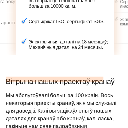
вытворчасці. Плошча фабрыкі
га боку
Сер
больш за 10000 кв. м.
якас
Уся
Сертыфікат ISO, сертыфікат SGS.
 гарантыя
кам
Электрычныя дэталі на 18 месяцаў;
Механічныя дэталі на 24 месяцы.
Вітрына нашых праектаў кранаў
Мы абслугоўвалі больш за 100 краін. Вось
некаторыя праекты кранаў, якія мы служылі
для даведкі. Калі вы зацікаўлены ў нашых
дэталях для кранаў або кранаў, калі ласка,
пакіньце нам свае падрабязныя