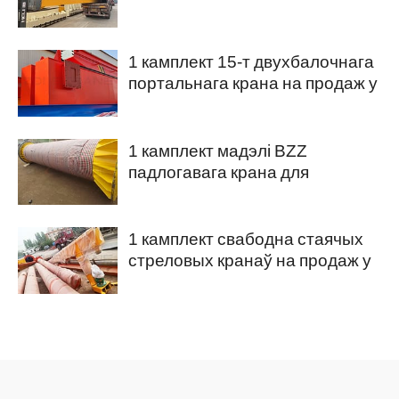
двухбалочного портальнага
крана
1 камплект 15-т двухбалочнага
портальнага крана на продаж у
Нігерыю
1 камплект мадэлі BZZ
падлогавага крана для
продажу ў Саудаўскай Аравіі
1 камплект свабодна стаячых
стреловых кранаў на продаж у
Аўстралію