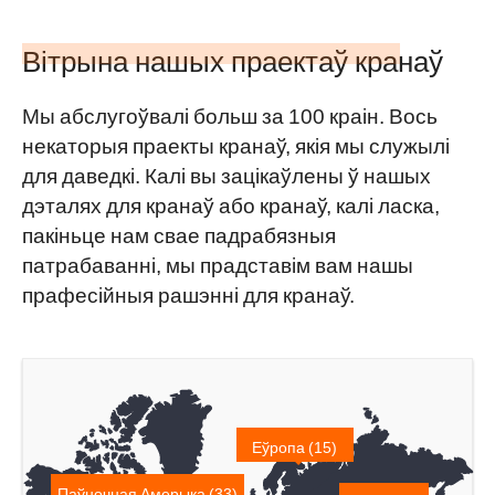
Вітрына нашых праектаў кранаў
Мы абслугоўвалі больш за 100 краін. Вось
некаторыя праекты кранаў, якія мы служылі
для даведкі. Калі вы зацікаўлены ў нашых
дэталях для кранаў або кранаў, калі ласка,
пакіньце нам свае падрабязныя
патрабаванні, мы прадставім вам нашы
прафесійныя рашэнні для кранаў.
Еўропа (15)
Паўночная Амерыка (33)