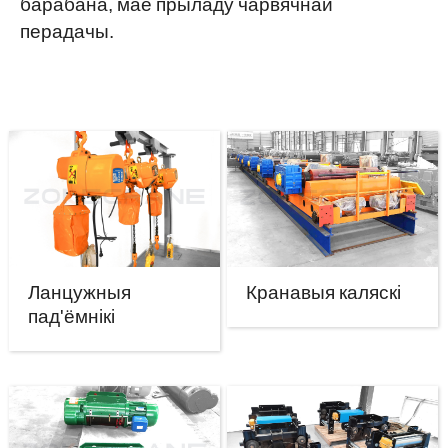
барабана, мае прыладу чарвячнай
перадачы.
Ланцужныя
Кранавыя каляскі
пад'ёмнікі