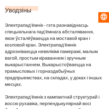
Уводзіны
Беларуская мова
Электрапад'ёмнік - гэта разнавіднасць
спецыяльнага пад'ёмнага абсталявання,
якое ўсталёўваецца на моставой кран і
козловой кран. Электрапад'ёмнік
адрозніваецца невялікімі памерамі, малым
вагой, простым кіраваннем і зручным
выкарыстаннем. Выкарыстоўваецца на
прамысловых і горназдабыўных
прадпрыемствах, на складах, у доках і іншых
месцах.
Электрапад'ёмнік з кампактнай структурай і
воссю рухавіка, перпендыкулярнай восі