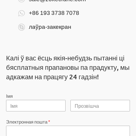
+86 193 3738 7078
лаўра-закекран
Калі ў вас ёсць якія-небудзь пытанні ці
бясплатныя прапановы па прадукту, мы
адкажам на працягу 24 гадзін!
Імя
Электронная пошта
*