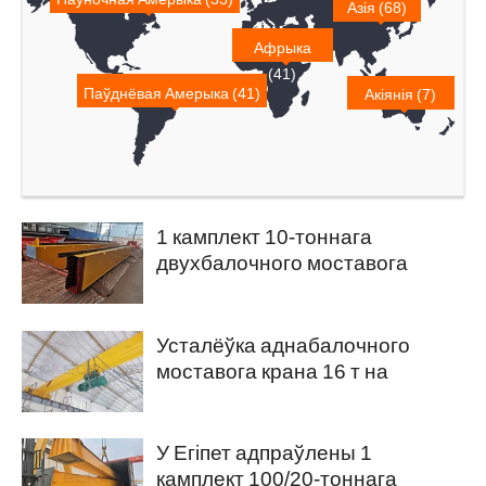
Азія (68)
Афрыка
(41)
Паўднёвая Амерыка (41)
Акіянія (7)
1 камплект 10-тоннага
двухбалочного моставога
крана экспартуецца ў Пакістан
Усталёўка аднабалочного
моставога крана 16 т на
Філіпінах.
У Егіпет адпраўлены 1
камплект 100/20-тоннага