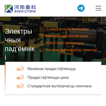
21 гадоў вопыту вытворцы
Электры
Канкурэнтаздольная цана
чныя
OEM і ODM прымаюцца
пад'ёмнік
Масавая вытворчасць, інвентар
і
Малюнак прадастаўляецца
Прадастаўляецца цана
Стандартнае вытворчасць скончана