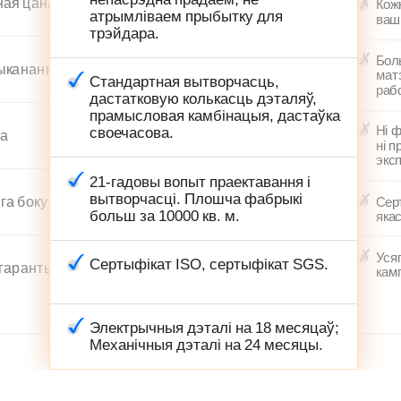
ная цана
Кож
атрымліваем прыбытку для
ваш
трэйдара.
Бол
ыканання
мат
Стандартная вытворчасць,
рабо
дастатковую колькасць дэталяў,
прамысловая камбінацыя, дастаўка
Ні ф
своечасова.
ка
ні 
экс
21-гадовы вопыт праектавання і
вытворчасці. Плошча фабрыкі
га боку
Сер
больш за 10000 кв. м.
якас
Уся
Сертыфікат ISO, сертыфікат SGS.
 гарантыя
кам
Электрычныя дэталі на 18 месяцаў;
Механічныя дэталі на 24 месяцы.