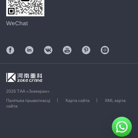
WeChat
2026 ТАА «Зокекран»
Палітыка прыватнасці
Карта сайта
XML карта
сайта