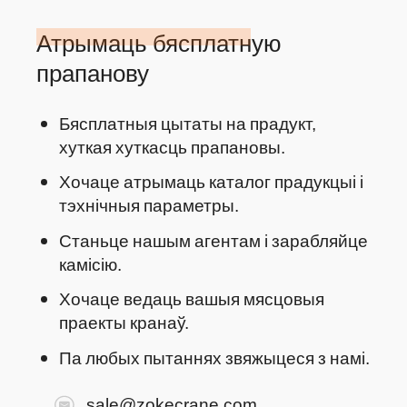
Атрымаць бясплатную
прапанову
Бясплатныя цытаты на прадукт,
хуткая хуткасць прапановы.
Хочаце атрымаць каталог прадукцыі і
тэхнічныя параметры.
Станьце нашым агентам і зарабляйце
камісію.
Хочаце ведаць вашыя мясцовыя
праекты кранаў.
Па любых пытаннях звяжыцеся з намі.
sale@zokecrane.com