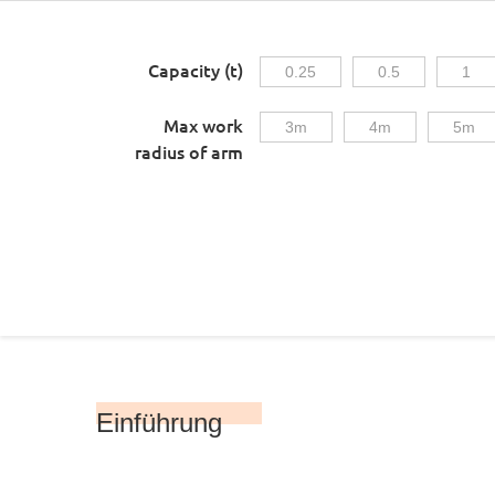
Capacity (t)
0.25
0.5
1
Max work
3m
4m
5m
radius of arm
Einführung