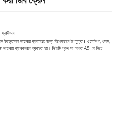
্ট করা জিব ক্রেন
: স্নাইডার
, ঘন উত্তোলন জায়গায় ব্যবহারের জন্য বিশেষভাবে উপযুক্ত। ওয়ার্কশপ, গুদাম,
দিষ্ট জায়গায় ব্যাপকভাবে ব্যবহৃত হয়। ডিউটি গ্রুপ সাধারণত A5 এর নিচে