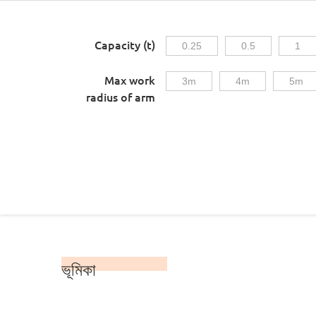
Capacity (t)
0.25
0.5
1
Max work
3m
4m
5m
radius of arm
ভূমিকা