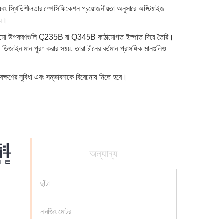
 এবং স্থিতিশীলতার স্পেসিফিকেশন প্রয়োজনীয়তা অনুসারে অপ্টিমাইজ
য়।
ত কাঠামো উপকরণগুলি Q235B বা Q345B কাঠামোগত ইস্পাত দিয়ে তৈরি।
িজাইন মান পূরণ করার সময়, তারা চীনের বর্তমান প্রাসঙ্গিক মানগুলিও
েক্ষণের সুবিধা এবং সম্ভাবনাকে বিবেচনায় নিতে হবে।
।
অন্যান্য
ছাঁটা
নানজিং মোটর