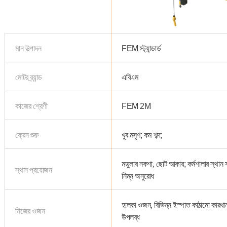
মান উত্পাদন
FEM স্ট্যান্ডার্ড
মোটর ব্র্যান্ড
এবিএম
কাজের শ্রেণী
FEM 2M
ক্রেন শুরু
খুব মসৃণ; কম শব্দ;
মডুলার নকশা, ছোট আকার; কর্মশালার স্থান স
স্থান প্রয়োজন
নিম্ন অনুরোধ
হালকা ওজন, বিভিন্ন ইস্পাত কাঠামো কারখা
নিজের ওজন
উপলব্ধ