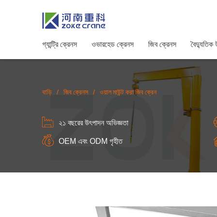
গ্যান্ট্রি ক্রেনস
ওভারহেড ক্রেনস
জিব ক্রেনস
বৈদ্যুতিক
বাড়ি
/
জিব ক্রেনস
/
ওয়াল মাউন্ট করা জিব ক্রেন
২১ বছরের উৎপাদন অভিজ্ঞতা
OEM এবং ODM গৃহীত