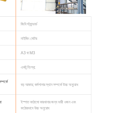
জিবি স্ট্যান্ডার্ড
নাইজিং মোটর
A3 বা M3
একটু হিংস্র;
ম্পর্কে
বড় আকার; কর্মশালার স্থান সম্পর্কে উচ্চ অনুরোধ
না
ইস্পাত কাঠামো কারখানার জন্য ভারী ওজন এবং
কঠোরভাবে উচ্চ অনুরোধ