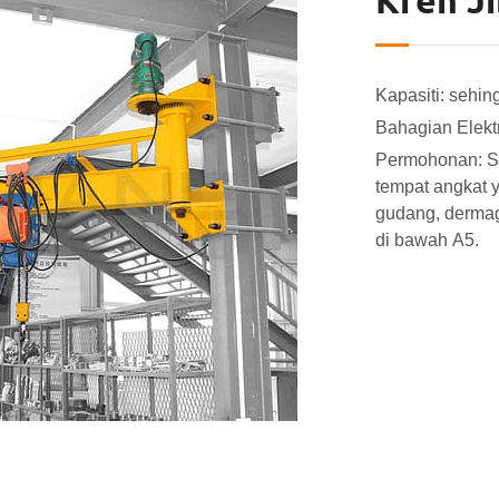
Kren Ji
Kapasiti: sehin
Bahagian Elekt
Permohonan: Sa
tempat angkat 
gudang, dermag
di bawah A5.