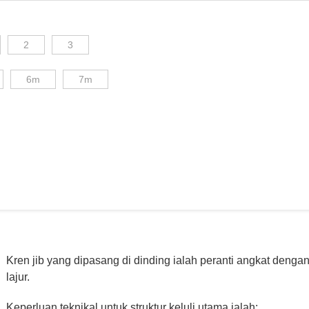
2
3
6m
7m
Kren jib yang dipasang di dinding ialah peranti angkat deng
lajur.
Keperluan teknikal untuk struktur keluli utama ialah: