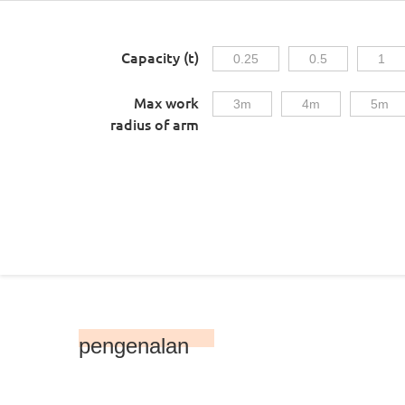
Capacity (t)
0.25
0.5
1
Max work
3m
4m
5m
radius of arm
pengenalan