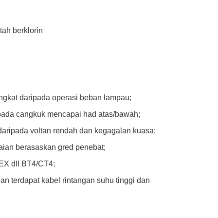
tah berklorin
ngkat daripada operasi beban lampau;
ripada cangkuk mencapai had atas/bawah;
daripada voltan rendah dan kegagalan kuasa;
aian berasaskan gred penebat;
 EX dII BT4/CT4;
an terdapat kabel rintangan suhu tinggi dan