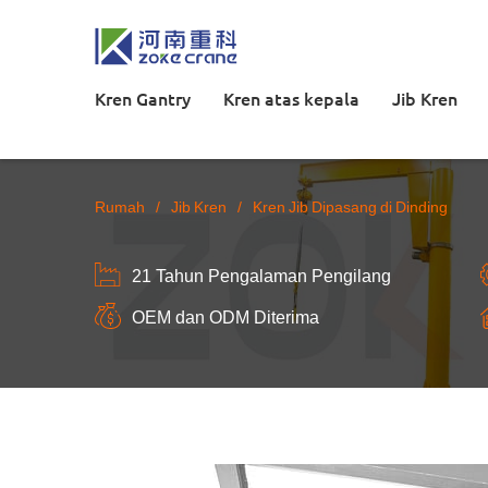
Kren Gantry
Kren atas kepala
Jib Kren
Rumah
/
Jib Kren
/
Kren Jib Dipasang di Dinding
21 Tahun Pengalaman Pengilang
OEM dan ODM Diterima