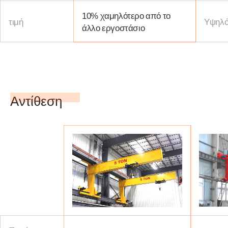
10% χαμηλότερο από το
τιμή
Υψηλό
άλλο εργοστάσιο
Αντίθεση