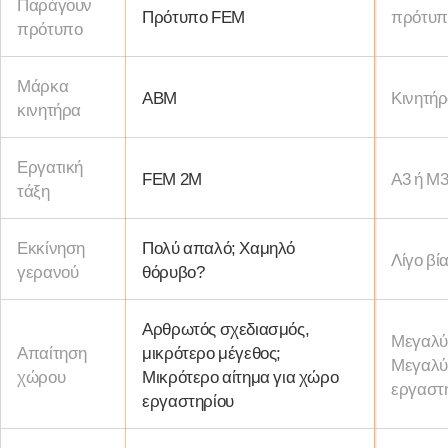
Παράγουν
Πρότυπο FEM
πρότυπ
πρότυπο
Μάρκα
ABM
Κινητήρ
κινητήρα
Εργατική
FEM 2M
Α3 ή Μ
τάξη
Εκκίνηση
Πολύ απαλό; Χαμηλό
Λίγο βί
γερανού
θόρυβο?
Αρθρωτός σχεδιασμός,
Μεγαλύ
Απαίτηση
μικρότερο μέγεθος;
Μεγαλύτ
χώρου
Μικρότερο αίτημα για χώρο
εργαστ
εργαστηρίου