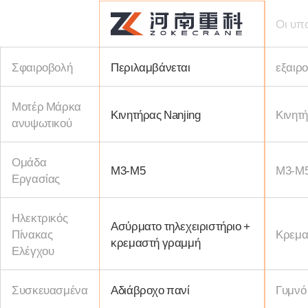
Οι υπ
Σφαιροβολή
Περιλαμβάνεται
εξαιρο
Μοτέρ Μάρκα
Κινητήρας Nanjing
Κινητή
ανυψωτικού
Ομάδα
Μ3-Μ5
Μ3-Μ
Εργασίας
Ηλεκτρικός
Ασύρματο τηλεχειριστήριο +
Πίνακας
Κρεμα
κρεμαστή γραμμή
Ελέγχου
Συσκευασμένα
Αδιάβροχο πανί
Γυμνό