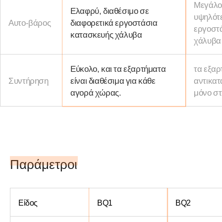
Μεγάλο
Ελαφρύ, διαθέσιμο σε
υψηλότε
Αυτο-βάρος
διαφορετικά εργοστάσια
εργοστ
κατασκευής χάλυβα
χάλυβα
Εύκολο, και τα εξαρτήματα
τα εξαρ
Συντήρηση
είναι διαθέσιμα για κάθε
αντικατ
αγορά χώρας.
μόνο στ
Παράμετροι
Είδος
BQ1
BQ2