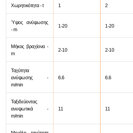
Χωρητικότητα - t
1
2
Ύψος ανύψωσης
1-20
1-20
- m
Μήκος βραχίονα -
2-10
2-10
m
Ταχύτητα
ανύψωσης -
6.6
6.6
m/min
Ταξιδεύοντας
ανυψωτικά -
11
11
m/min
Μεγάλη ταχύτητα