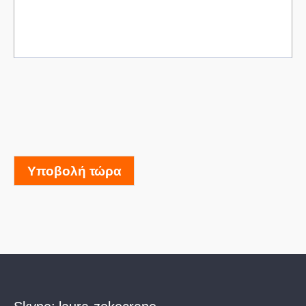
Υποβολή τώρα
Skype:
laura-zokecrane