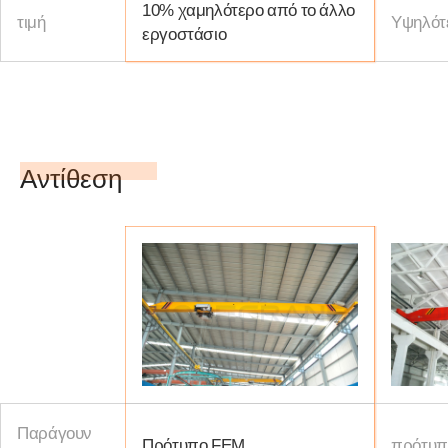
10% χαμηλότερο από το άλλο
τιμή
Υψηλότε
εργοστάσιο
Αντίθεση
Παράγουν
Πρότυπο FEM
πρότυπ