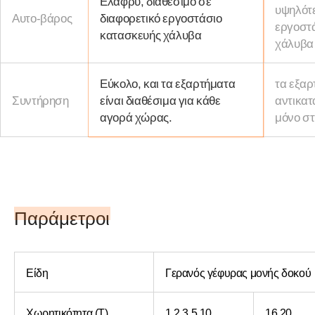
Ελαφρύ, διαθέσιμο σε
υψηλότε
Αυτο-βάρος
διαφορετικό εργοστάσιο
εργοστ
κατασκευής χάλυβα
χάλυβα
Εύκολο, και τα εξαρτήματα
τα εξαρ
Συντήρηση
είναι διαθέσιμα για κάθε
αντικατ
αγορά χώρας.
μόνο στ
Παράμετροι
Είδη
Γερανός γέφυρας μονής δοκού
Χωρητικότητα (T)
1,2,3,5,10
16,20