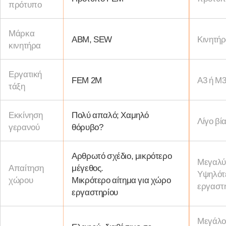
πρότυπο
Μάρκα
ABM, SEW
Κινητήρ
κινητήρα
Εργατική
FEM 2M
Α3 ή Μ
τάξη
Εκκίνηση
Πολύ απαλό; Χαμηλό
Λίγο βί
γερανού
θόρυβο?
Αρθρωτό σχέδιο, μικρότερο
Μεγαλύ
Απαίτηση
μέγεθος.
Υψηλότε
χώρου
Μικρότερο αίτημα για χώρο
εργαστ
εργαστηρίου
Μεγάλο