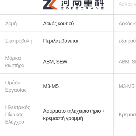
Άλλος 
Δομή
Δοκός κουτιού
Δοκός κ
Σφαιροβολή
Περιλαμβάνεται
εξαιρού
Μάρκα
ABM, SEW
ABM, 
κινητήρα
Ομάδα
Μ3-Μ5
Μ3-Μ5
Εργασίας
Ηλεκτρικός
Ασύρματο τηλεχειριστήριο +
Πίνακας
Κρεμασ
κρεμαστή γραμμή
Ελέγχου