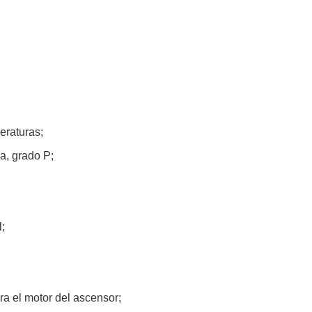
eraturas;
a, grado P;
l;
ra el motor del ascensor;