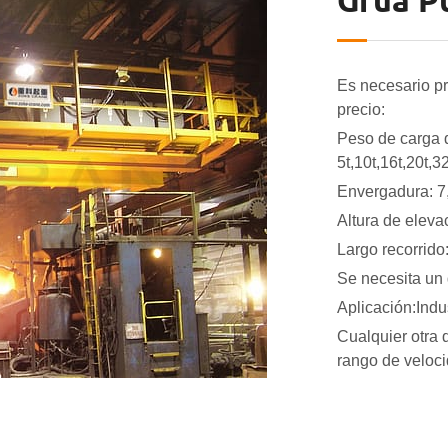
Grúa P
Es necesario pr
precio:
Peso de carga d
5t,10t,16t,20t,3
Envergadura: 7
Altura de elev
Largo recorrido
Se necesita un 
Aplicación:Indus
Cualquier otra 
rango de veloci