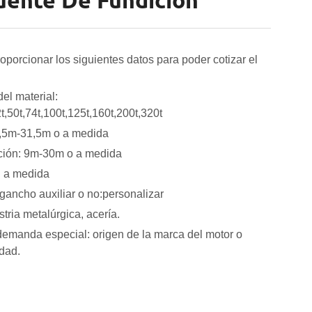
uente De Fundición
oporcionar los siguientes datos para poder cotizar el
el material:
2t,50t,74t,100t,125t,160t,200t,320t
,5m-31,5m o a medida
ación: 9m-30m o a medida
: a medida
gancho auxiliar o no:personalizar
tria metalúrgica, acería.
demanda especial: origen de la marca del motor o
dad.