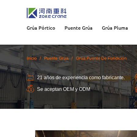
Grúa Pórtico
Puente Grúa
Grúa Pluma
Inicio
/
Puente Grúa
/
Grúa Puente De Fundición
21 años de experiencia como fabricante.
Se aceptan OEM y ODM