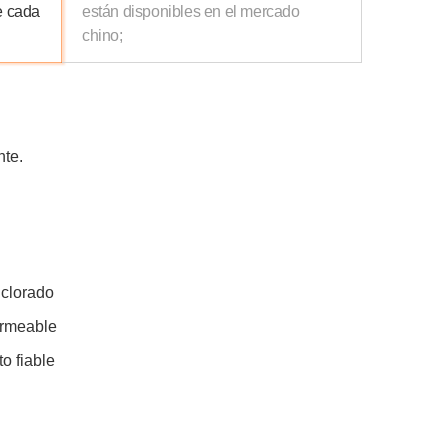
e cada
están disponibles en el mercado
chino;
nte.
 clorado
ermeable
o fiable