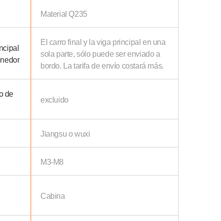
Material Q235
El carro final y la viga principal en una
incipal
sola parte, sólo puede ser enviado a
enedor
bordo. La tarifa de envío costará más.
ro de
excluido
Jiangsu o wuxi
M3-M8
Cabina