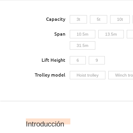
Capacity
3t
5t
10t
Span
10.5m
13.5m
31.5m
Lift Height
6
9
Trolley model
Hoist trolley
Winch tro
Introducción