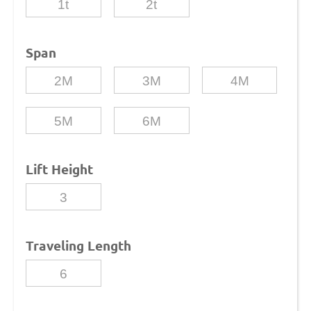
1t
2t
Span
2M
3M
4M
5M
6M
Lift Height
3
Traveling Length
6