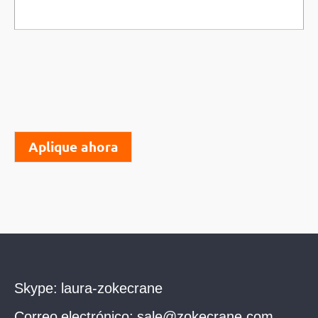
Aplique ahora
Skype:
laura-zokecrane
Correo electrónico:
sale@zokecrane.com