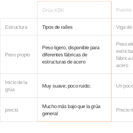
Puente 
Grúa KBK
Estructura
Tipos de raíles
Viga de
Peso ele
Peso ligero, disponible para
estricta
Peso propio
diferentes fábricas de
fábrica 
estructuras de acero
acero
Inicio de la
Muy suave; poco ruido;
Un poco
grúa
Mucho más bajo que la grúa
precio
Precio 
general