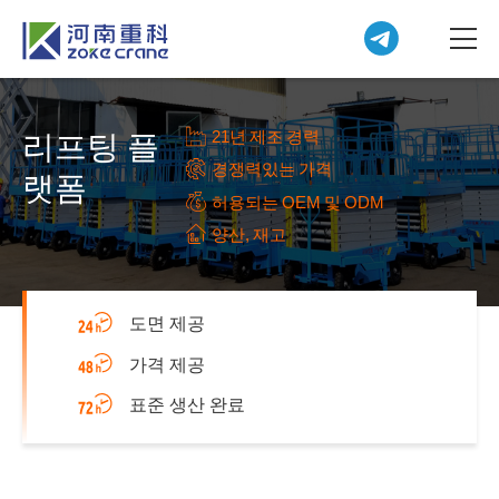
21년 제조 경력
리프팅 플
경쟁력있는 가격
랫폼
허용되는 OEM 및 ODM
양산, 재고
도면 제공
가격 제공
표준 생산 완료