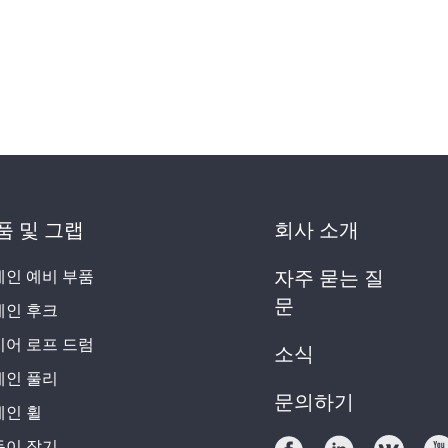
품 및 그랩
회사 소개
레인 예비 부품
자주 묻는 질
문
레인 후크
이어 로프 드럼
소식
레인 풀리
문의하기
레인 휠
동이 잡기