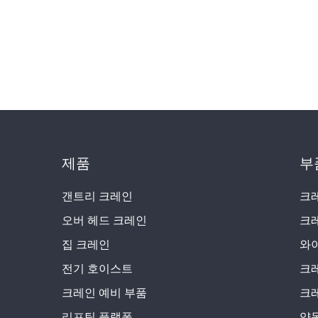
제품
부
갠트리 크레인
크
오버 헤드 크레인
크
집 크레인
와
전기 호이스트
크
크레인 예비 부품
크
리프팅 플랫폼
양