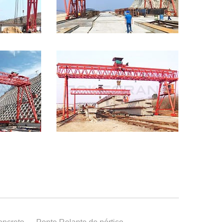
oncreto
,
Ponte Rolante de pórtico