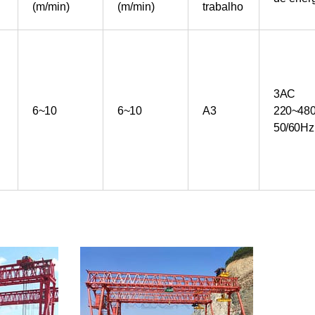
(m/min)
(m/min)
trabalho
3AC
6~10
6~10
A3
220~48
50/60Hz