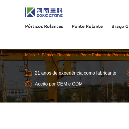
Pórticos Rolantes
Ponte Rolante
Braço G
Início
/
Pórticos Rolantes
/
Ponte Rolante de Pórtico d
21 anos de experiência como fabricante
Aceito por OEM e ODM