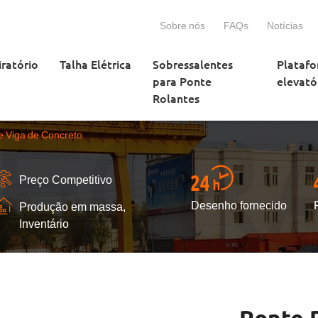
Sobre nós
FAQs
Notícias
iratório
Talha Elétrica
Sobressalentes
Plataf
para Ponte
elevató
Rolantes
e Viga de Concreto
Preço Competitivo
Desenho fornecido
Produção em massa,
Inventário