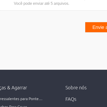
Você pode enviar até 5 arquivos.
Envie 
ças & Agarrar
Sobre nós
ressalentes para Ponte
FAQs
antes
chos Para Gruas