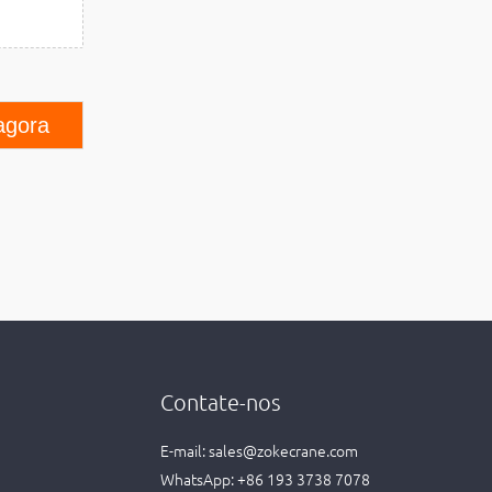
agora
Contate-nos
E-mail:
sales@zokecrane.com
WhatsApp:
+86 193 3738 7078