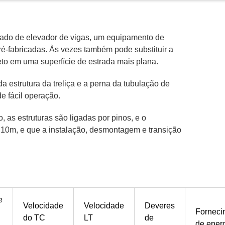
mado de elevador de vigas, um equipamento de
ré-fabricadas. Às vezes também pode substituir a
to em uma superfície de estrada mais plana.
 da estrutura da treliça e a perna da tubulação de
de fácil operação.
, as estruturas são ligadas por pinos, e o
 10m, e que a instalação, desmontagem e transição
e
Velocidade
Velocidade
Deveres
Forneci
do TC
LT
de
de ener