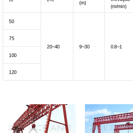
(m)
(m/min)
50
75
20~40
9~30
0.8~1
100
120