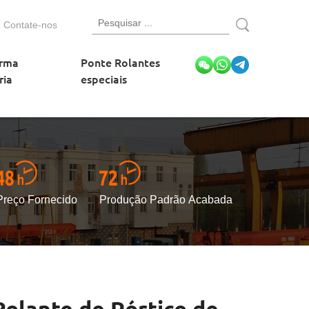
Contate-nos
orma
Ponte Rolantes
ria
especiais
Preço Fornecido
Produção Padrão Acabada