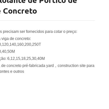
olante de Pórtico de
e Concreto
s precisam ser fornecidos para cotar o preço:
 viga de concreto:
0,120,140,160,200,250T
0,40,50M
ção: 6,12,15,18,25,30,40M
 de concreto pré-fabricada yard，construction site para
ntes e outros