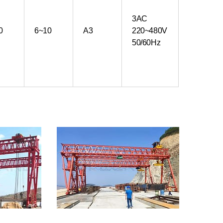
3AC
0
6~10
A3
220~480V
50/60Hz