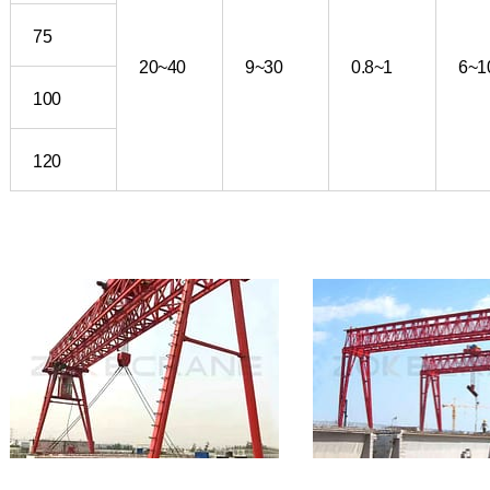
75
20~40
9~30
0.8~1
6~1
100
120