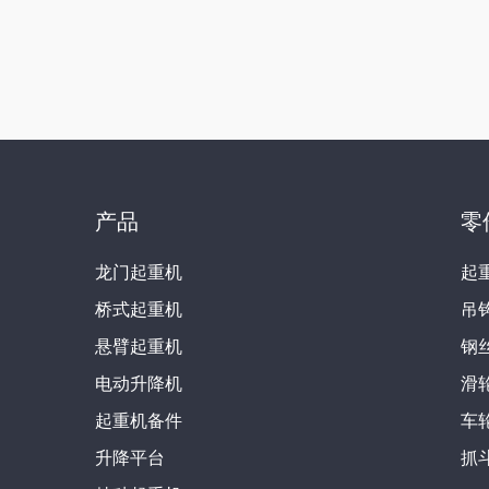
产品
零
龙门起重机
起
桥式起重机
吊
悬臂起重机
钢
电动升降机
滑
起重机备件
车
升降平台
抓