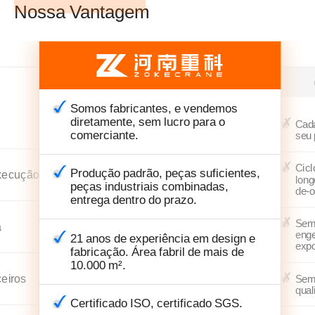
Nossa Vantagem
Somos fabricantes, e vendemos
diretamente, sem lucro para o
Cada
comerciante.
seu 
Cicl
Produção padrão, peças suficientes,
xecução
long
peças industriais combinadas,
de-o
entrega dentro do prazo.
Sem 
a
enge
21 anos de experiência em design e
expo
fabricação. Área fabril de mais de
10.000 m².
ceiros
Sem 
qual
Certificado ISO, certificado SGS.