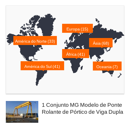
Europa (15)
América do Norte (33)
Ásia (68)
África (41)
América do Sul (41)
Oceania (7)
1 Conjunto MG Modelo de Ponte
Rolante de Pórtico de Viga Dupla
foi instalado no Egito