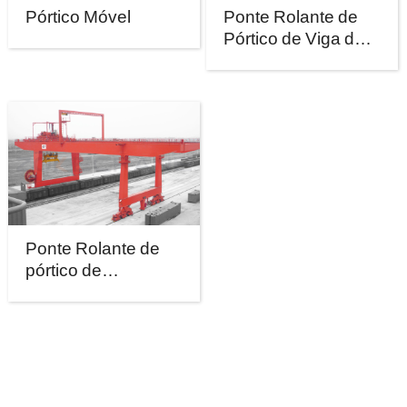
Pórtico Móvel
Ponte Rolante de
Pórtico de Viga de
Concreto
Ponte Rolante de
pórtico de
contêineres
montado sobre
trilhos