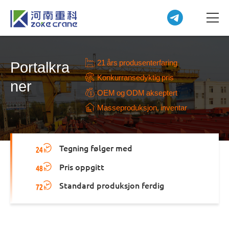
21 års produsenterfaring
Portalkra
Konkurransedyktig pris
ner
OEM og ODM akseptert
Masseproduksjon, inventar
Tegning følger med
Pris oppgitt
Standard produksjon ferdig