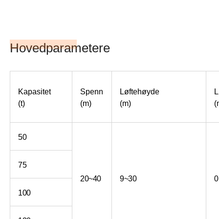
Hovedparametere
Kapasitet
Spenn
Løftehøyde
L
(t)
(m)
(m)
(
50
75
20~40
9~30
0
100