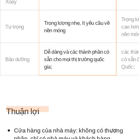
Xoay
Trọng l
Trọng lượng nhẹ, ít yêu cầu về
Tự trọng
cao hơn
nền móng
nền mó
Dễ dàng và các thành phần có
các thàn
Bảo dưỡng
sẵn cho mọi thị trường quốc
có sẵn ở
gia;
Quốc;
Thuận lợi
Cửa hàng của nhà máy: không có thương
nhân, chỉ có nhà máy và khách hàng.