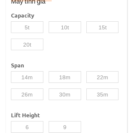
Máy tính giá
Capacity
5t
10t
15t
20t
Span
14m
18m
22m
26m
30m
35m
Lift Height
6
9