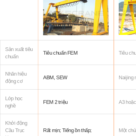
Sản xuất tiêu
Tiêu chuẩn FEM
Tiêu ch
chuẩn
Nhãn hiệu
ABM, SEW
Naijing
động cơ
Lớp học
FEM 2 triệu
A3 hoặ
nghề
Khởi động
Cầu Trục
Rất mịn; Tiếng ồn thấp;
Một chú