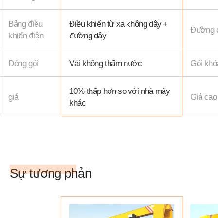
Bảng điều
Điều khiển từ xa không dây +
Đường 
khiển điện
đường dây
Đóng gói
Vải không thấm nước
Gói khỏ
10% thấp hơn so với nhà máy
giá
Giá cao
khác
Sự tương phản