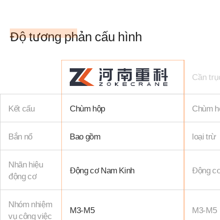
Độ tương phản cấu hình
Cần trụ
Kết cấu
Chùm hộp
Chùm h
Bắn nổ
Bao gồm
loại trừ
Nhãn hiệu
Động cơ Nam Kinh
Động c
động cơ
Nhóm nhiệm
M3-M5
M3-M5
vụ công việc