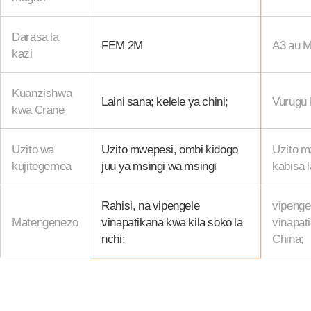
Darasa la
FEM 2M
A3 au 
kazi
Kuanzishwa
Laini sana; kelele ya chini;
Vurugu 
kwa Crane
Uzito wa
Uzito mwepesi, ombi kidogo
Uzito mz
kujitegemea
juu ya msingi wa msingi
kabisa 
Rahisi, na vipengele
vipenge
Matengenezo
vinapatikana kwa kila soko la
vinapati
nchi;
China;