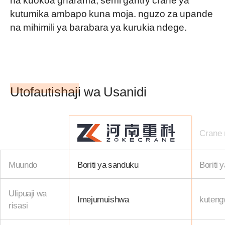
kutumika ambapo kuna moja. nguzo za upande
na mihimili ya barabara ya kurukia ndege.
Utofautishaji wa Usanidi
Crane 
Muundo
Boriti ya sanduku
Boriti 
Ulipuaji wa
Imejumuishwa
kuten
risasi