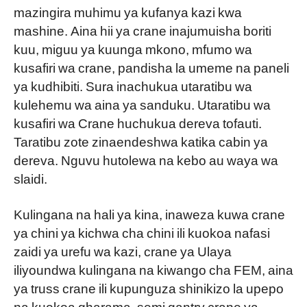
mazingira muhimu ya kufanya kazi kwa
mashine. Aina hii ya crane inajumuisha boriti
kuu, miguu ya kuunga mkono, mfumo wa
kusafiri wa crane, pandisha la umeme na paneli
ya kudhibiti. Sura inachukua utaratibu wa
kulehemu wa aina ya sanduku. Utaratibu wa
kusafiri wa Crane huchukua dereva tofauti.
Taratibu zote zinaendeshwa katika cabin ya
dereva. Nguvu hutolewa na kebo au waya wa
slaidi.
Kulingana na hali ya kina, inaweza kuwa crane
ya chini ya kichwa cha chini ili kuokoa nafasi
zaidi ya urefu wa kazi, crane ya Ulaya
iliyoundwa kulingana na kiwango cha FEM, aina
ya truss crane ili kupunguza shinikizo la upepo
na kuokoa gharama, semi gantry crane ya