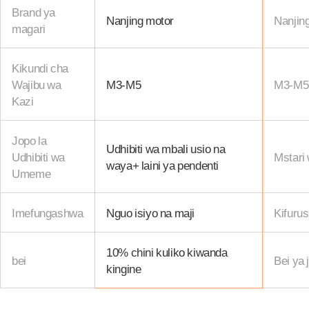
Brand ya
Nanjing motor
Nanjin
magari
Kikundi cha
Wajibu wa
M3-M5
M3-M5
Kazi
Jopo la
Udhibiti wa mbali usio na
Udhibiti wa
Mstari
waya+ laini ya pendenti
Umeme
Imefungashwa
Nguo isiyo na maji
Kifurus
10% chini kuliko kiwanda
bei
Bei ya 
kingine