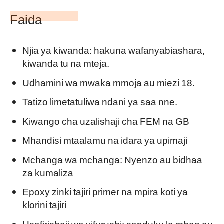
Faida
Njia ya kiwanda: hakuna wafanyabiashara,
kiwanda tu na mteja.
Udhamini wa mwaka mmoja au miezi 18.
Tatizo limetatuliwa ndani ya saa nne.
Kiwango cha uzalishaji cha FEM na GB
Mhandisi mtaalamu na idara ya upimaji
Mchanga wa mchanga: Nyenzo au bidhaa
za kumaliza
Epoxy zinki tajiri primer na mpira koti ya
klorini tajiri
Usafirishaji wa vifurushi: sanduku la mbao au