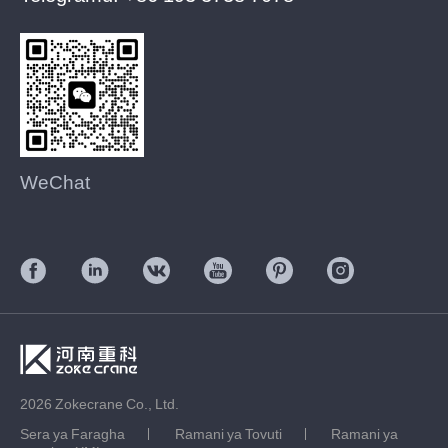
WeChat
2026 Zokecrane Co., Ltd.
Sera ya Faragha
Ramani ya Tovuti
Ramani ya