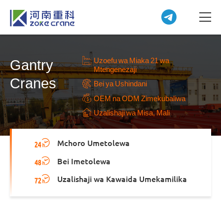
Uzoefu wa Miaka 21 wa
Gantry
Mtengenezaji
Cranes
Bei ya Ushindani
OEM na ODM Zimekubaliwa
Uzalishaji wa Misa, Mali
Mchoro Umetolewa
Bei Imetolewa
Uzalishaji wa Kawaida Umekamilika