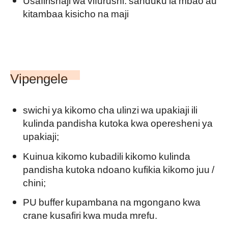
kitambaa kisicho na maji
Vipengele
swichi ya kikomo cha ulinzi wa upakiaji ili
kulinda pandisha kutoka kwa operesheni ya
upakiaji;
Kuinua kikomo kubadili kikomo kulinda
pandisha kutoka ndoano kufikia kikomo juu /
chini;
PU buffer kupambana na mgongano kwa
crane kusafiri kwa muda mrefu.