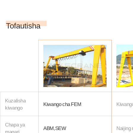
Tofautisha
Kuzalisha
Kiwango cha FEM
Kiwang
kiwango
Chapa ya
ABM,SEW
Naijing
magari