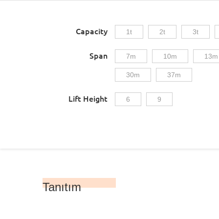
Capacity
1t
2t
3t
Span
7m
10m
13m
30m
37m
Lift Height
6
9
Tanıtım