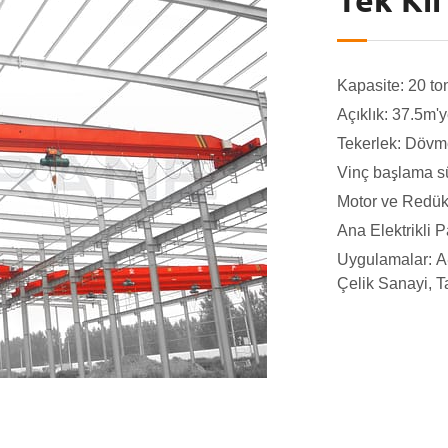
Tek Kir
Kapasite: 20 to
Açıklık: 37.5m'
Tekerlek: Dövm
Vinç başlama sü
Motor ve Redükt
Ana Elektrikli 
Uygulamalar: Ağ
Çelik Sanayi, T