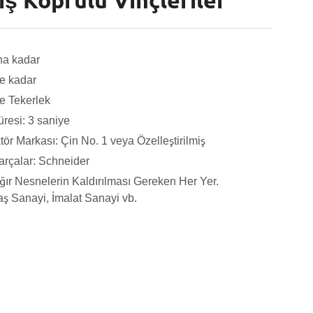
iş Köprülü Vinçleriler
na kadar
ye kadar
e Tekerlek
resi: 3 saniye
ör Markası: Çin No. 1 veya Özelleştirilmiş
Parçalar: Schneider
ır Nesnelerin Kaldırılması Gereken Her Yer.
aş Sanayi, İmalat Sanayi vb.