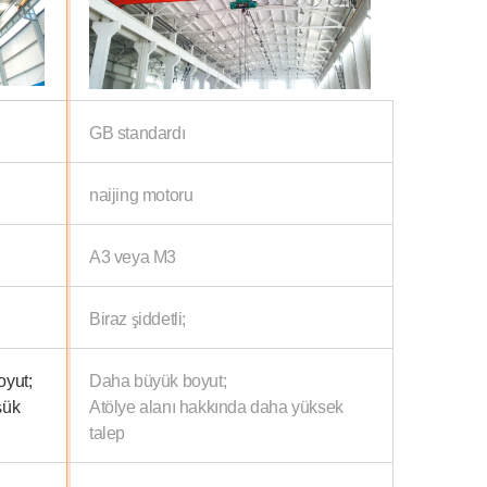
GB standardı
naijing motoru
A3 veya M3
Biraz şiddetli;
oyut;
Daha büyük boyut;
şük
Atölye alanı hakkında daha yüksek
talep