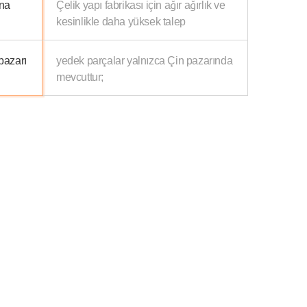
ına
Çelik yapı fabrikası için ağır ağırlık ve
kesinlikle daha yüksek talep
pazarı
yedek parçalar yalnızca Çin pazarında
mevcuttur;