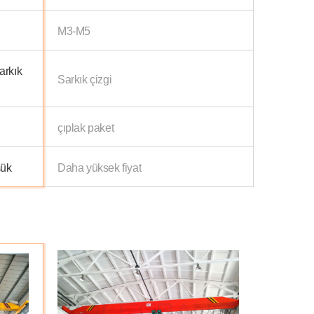
M3-M5
arkık
Sarkık çizgi
çıplak paket
şük
Daha yüksek fiyat