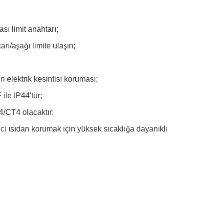
sı limit anahtarı;
rı/aşağı limite ulaşın;
n elektrik kesintisi koruması;
 ile IP44'tür;
T4/CT4 olacaktır;
vinci ısıdan korumak için yüksek sıcaklığa dayanıklı