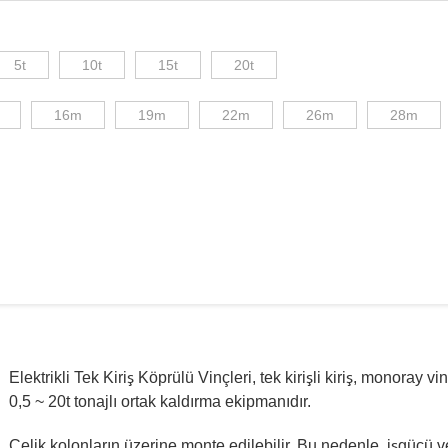
5t
10t
15t
20t
16m
19m
22m
26m
28m
Elektrikli Tek Kiriş Köprülü Vinçleri, tek kirişli kiriş, monoray 
0,5 ~ 20t tonajlı ortak kaldırma ekipmanıdır.
Çelik kolonların üzerine monte edilebilir. Bu nedenle, işgücü v