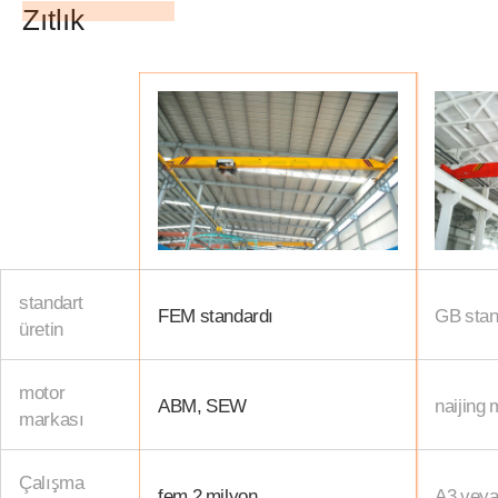
Zıtlık
standart
FEM standardı
GB stan
üretin
motor
ABM, SEW
naijing 
markası
Çalışma
fem 2 milyon
A3 vey