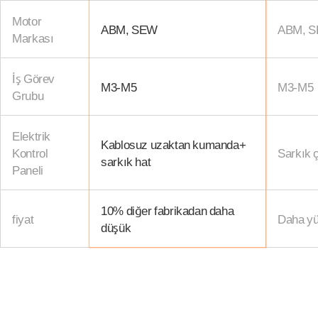
Motor
ABM, SEW
ABM, 
Markası
İş Görev
M3-M5
M3-M5
Grubu
Elektrik
Kablosuz uzaktan kumanda+
Kontrol
Sarkık ç
sarkık hat
Paneli
10% diğer fabrikadan daha
fiyat
Daha yü
düşük