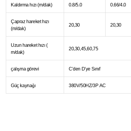
Kaldırma hızı (m/dak)
0.8/5.0
0.66/4.0
Çapraz hareket hızı
20,30
20,30
(m/dak)
Uzun hareket hızı (
20,30,45,60,75
m/dak)
çalışma görevi
C'den D'ye Sınıf
Güç kaynağı
380V/50HZ/3P AC