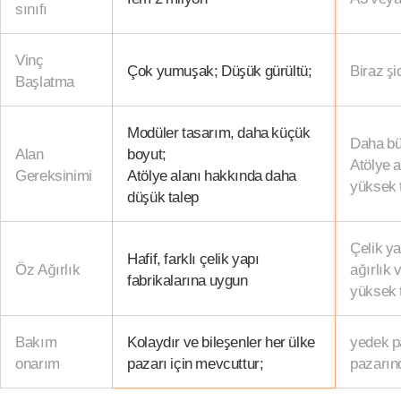
sınıfı
Vinç
Çok yumuşak; Düşük gürültü;
Biraz şid
Başlatma
Modüler tasarım, daha küçük
Daha bü
Alan
boyut;
Atölye 
Gereksinimi
Atölye alanı hakkında daha
yüksek 
düşük talep
Çelik ya
Hafif, farklı çelik yapı
Öz Ağırlık
ağırlık 
fabrikalarına uygun
yüksek 
Bakım
Kolaydır ve bileşenler her ülke
yedek p
onarım
pazarı için mevcuttur;
pazarın