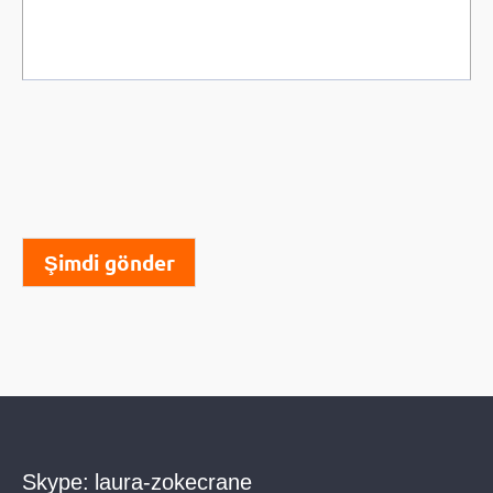
Şimdi gönder
Skype:
laura-zokecrane