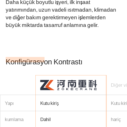
Daha küçük boyutlu işyeri, ilk inşaat
yatırımından, uzun vadeli ısıtmadan, klimadan
ve diğer bakım gerektirmeyen işlemlerden
büyük miktarda tasarruf anlamına gelir.
Konfigürasyon Kontrastı
Diğer v
Yapı
Kutu kiriş
Kutu kir
kumlama
Dahil
hariç