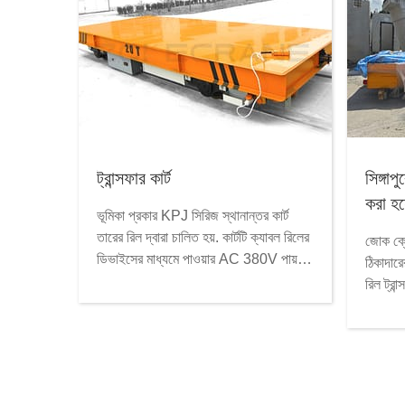
ট্রান্সফার কার্ট
সিঙ্গাপ
করা হয
ভূমিকা প্রকার KPJ সিরিজ স্থানান্তর কার্ট
মেঝেতে
তারের রিল দ্বারা চালিত হয়. কার্টটি ক্যাবল রিলের
জোক ক্রে
ডিভাইসের মাধ্যমে পাওয়ার AC 380V পায় যা
ঠিকাদার
কার্টের নীচে ইনস্টল করা আছে। মোটর এসি
রিল ট্রা
কন্ট্রোল সিস্টেমের মাধ্যমে শক্তি দ্বারা নিয়ন্ত্রিত
করেছে। এ
হয়। কেপিজে সিরিজের কার্টগুলো খারাপ ব্যবহার
মিটার প্ল
করার উপযোগী […]
একটি ৪৪
রয়েছে। 
নেওয়ার