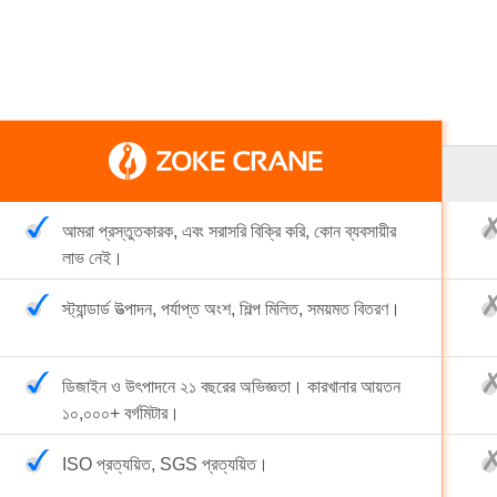
 হয়ে গিয়েছিল। […] এড়াতে
আমরা প্রস্তুতকারক, এবং সরাসরি বিক্রি করি, কোন ব্যবসায়ীর
লাভ নেই।
স্ট্যান্ডার্ড উত্পাদন, পর্যাপ্ত অংশ, শিল্প মিলিত, সময়মত বিতরণ।
ডিজাইন ও উৎপাদনে ২১ বছরের অভিজ্ঞতা। কারখানার আয়তন
১০,০০০+ বর্গমিটার।
ISO প্রত্যয়িত, SGS প্রত্যয়িত।