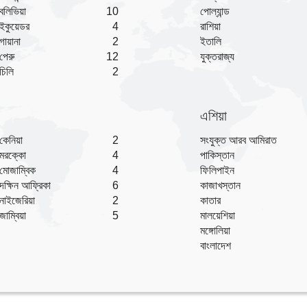
বলিভিয়া
10
পোল্যান্ড
ইকুয়েডর
4
রাশিয়া
গায়ানা
2
ইতালি
পেরু
12
যুক্তরাজ্য
চিলি
2
এশিয়া
কেনিয়া
2
সংযুক্ত আরব আমিরাত
মরক্কো
4
পাকিস্তান
মোজাম্বিক
4
ফিলিপাইন
দক্ষিন আফ্রিকা
6
কাজাখস্তান
নাইজেরিয়া
2
কাতার
জাম্বিয়া
5
মালয়েশিয়া
মঙ্গোলিয়া
বাংলাদেশ