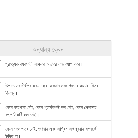
অন্যান্য ক্রেন
প্রত্যেক ব্যবসায়ী আপনার অর্ডারে লাভ যোগ করে।
উপাদানের দীর্ঘতর ক্রয় চক্র, সরঞ্জাম এবং শ্রমের অভাব, বিতরণ
বিলম্ব।
কোন কারখানা নেই, কোন প্রকৌশলী দল নেই, কোন পেশাদার
রপ্তানিকারী দল নেই।
কোন শংসাপত্র নেই, গুণমান এবং অগ্রিম অর্থপ্রদান সম্পর্কে
উদ্বিগ্ন।