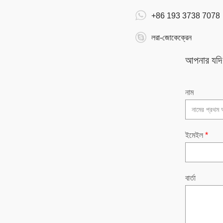
+86 193 3738 7078
লরা-জোকেক্রেন
আপনার যদি প
নাম
ইমেইল
*
বার্তা