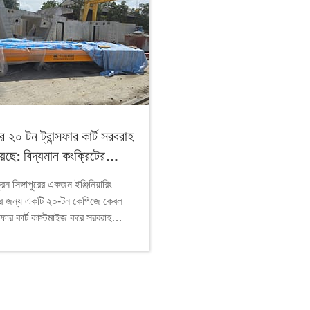
ুরে ২০ টন ট্রান্সফার কার্ট সরবরাহ
়েছে: বিদ্যমান কংক্রিটের
 রেল স্থাপনের সমাধান
ন সিঙ্গাপুরের একজন ইঞ্জিনিয়ারিং
ের জন্য একটি ২০-টন কেপিজে কেবল
ন্সফার কার্ট কাস্টমাইজ করে সরবরাহ
ই ট্রান্সফার কার্টটিতে একটি ৬ × ২.৩
্যাটফর্ম, ৩০ মিটার ভ্রমণ দূরত্ব এবং
০ভি/৩পিএইচ পাওয়ার সাপ্লাই
রেল-মাউন্টেড সমাধান গ্রহণের সিদ্ধান্ত
 আগেই গ্রাহকের কংক্রিটের মেঝের কাজ