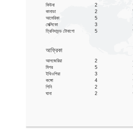
কিউবা
2
কানাডা
2
আমেরিকা
5
মেক্সিকো
3
ত্রিনিদাদন্ড টোবাগো
5
আফ্রিকা
আলজেরিয়া
2
মিশর
5
ইথিওপিয়া
3
কঙ্গো
4
গিনি
2
ঘানা
2