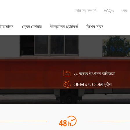
আমাদের সম্পর্কে
FAQs
খবর
 উত্তোলন
ক্রেন স্পেয়ার
উত্তোলন প্ল্যাটফর্ম
বিশেষ সারস
২১ বছরের উৎপাদন অভিজ্ঞতা
OEM এবং ODM গৃহীত