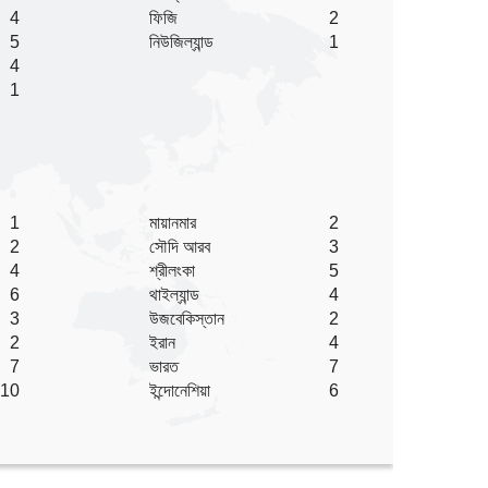
4
ফিজি
2
5
নিউজিল্যান্ড
1
4
1
1
মায়ানমার
2
2
সৌদি আরব
3
4
শ্রীলংকা
5
6
থাইল্যান্ড
4
3
উজবেকিস্তান
2
2
ইরান
4
7
ভারত
7
10
ইন্দোনেশিয়া
6