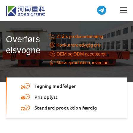
21 års producenterfaring
Overførs
Konkurrencedygtig pris
elsvogne
OEM og ODM accepteret
Masseproduktion, inventar
Tegning medfølger
Pris oplyst
Standard produktion færdig