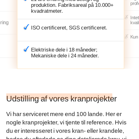
prof
produktion. Fabriksareal på 10.000+
kvadratmeter.
Inte
ering
kval
ISO certificeret, SGS certificeret.
Kun 
Elektriske dele i 18 måneder;
Mekaniske dele i 24 måneder.
Udstilling af vores kranprojekter
Vi har serviceret mere end 100 lande. Her er
nogle kranprojekter, vi tjente til reference. Hvis
du er interesseret i vores kran- eller krandele,
bedes du efterlade os dine detaljerede krav, vi