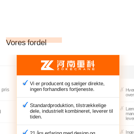
Vores fordel
Vi er producent og sælger direkte,
ingen forhandlers fortjeneste.
 pris
Hver
over
Standardproduktion, tilstrækkelige
Læng
dele, industrielt kombineret, leverer til
d
mang
tiden.
leve
Inge
21 års erfaring med design og