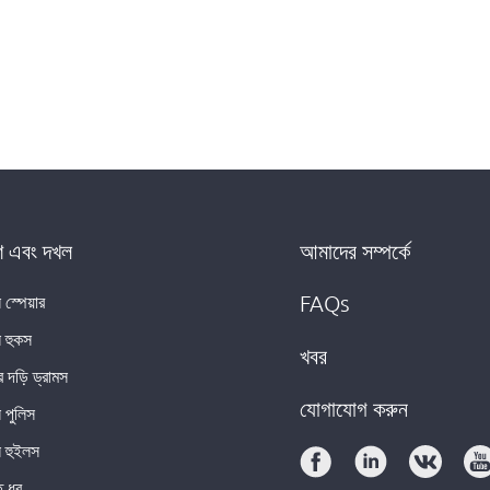
 এবং দখল
আমাদের সম্পর্কে
 স্পেয়ার
FAQs
ন হুকস
খবর
 দড়ি ড্রামস
যোগাযোগ করুন
ন পুলিস
ন হুইলস
ি ধর