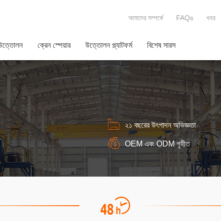
আমাদের সম্পর্কে
FAQs
খবর
 উত্তোলন
ক্রেন স্পেয়ার
উত্তোলন প্ল্যাটফর্ম
বিশেষ সারস
২১ বছরের উৎপাদন অভিজ্ঞতা
OEM এবং ODM গৃহীত