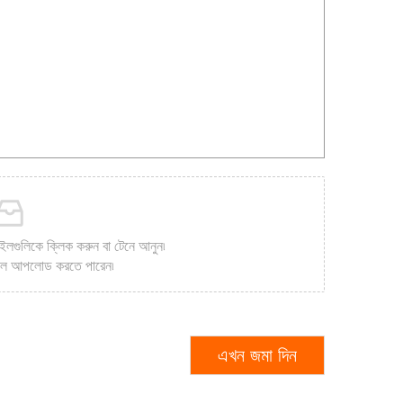
গুলিকে ক্লিক করুন বা টেনে আনুন৷
াইল আপলোড করতে পারেন৷
এখন জমা দিন