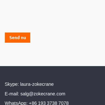
Send nu
Skype:
laura-zokecrane
E-mail:
salg@zokecrane.com
WhatsApp:
+86 193 3738 7078