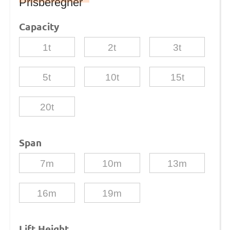
Prisberegner
Capacity
1t
2t
3t
5t
10t
15t
20t
Span
7m
10m
13m
16m
19m
Lift Height