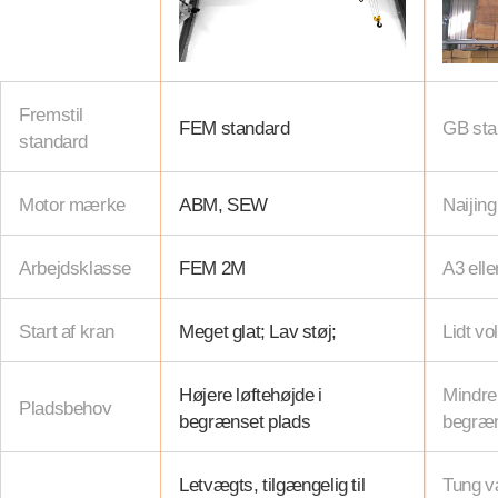
Fremstil
FEM standard
GB sta
standard
Motor mærke
ABM, SEW
Naijin
Arbejdsklasse
FEM 2M
A3 ell
Start af kran
Meget glat; Lav støj;
Lidt vo
Højere løftehøjde i
Mindre 
Pladsbehov
begrænset plads
begræn
Letvægts, tilgængelig til
Tung v