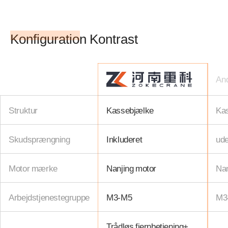
Konfiguration Kontrast
An
Struktur
Kassebjælke
Ka
Skudsprængning
Inkluderet
ude
Motor mærke
Nanjing motor
Nan
Arbejdstjenestegruppe
M3-M5
M3
Trådløs fjernbetjening+