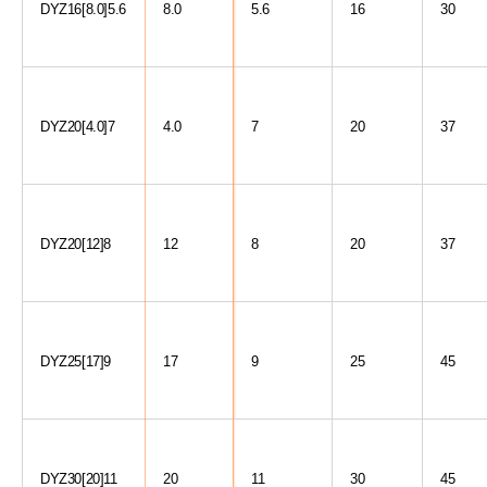
DYZ16[8.0]5.6
8.0
5.6
16
30
DYZ20[4.0]7
4.0
7
20
37
DYZ20[12]8
12
8
20
37
DYZ25[17]9
17
9
25
45
DYZ30[20]11
20
11
30
45