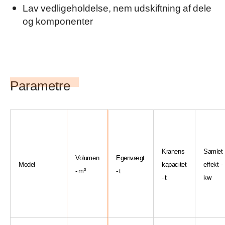
Lav vedligeholdelse, nem udskiftning af dele
og komponenter
Parametre
Kranens
Samlet
Volumen
Egenvægt
Model
kapacitet
effekt -
- m³
- t
- t
kw