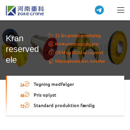
21 års producenterfaring
Kran
Konkurrencedygtig pris
reserved
OEM og ODM accepteret
ele
Masseproduktion, inventar
Tegning medfølger
Pris oplyst
Standard produktion færdig