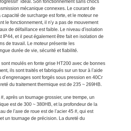
progressif" idéal. Son fonctionnement sans chocs
ansmission mécanique connexes. Le courant de
capacité de surcharge est forte, et le moteur ne
nt le fonctionnement, il n'y a pas de mouvement
aux de défaillance est faible. Le niveau d'isolation
IP44, et il peut également être fait en isolation de
ns de travail. Le moteur présente les
gue durée de vie, sécurité et fiabilité.
on sont moulés en fonte grise HT200 avec de bonnes
t, ils sont traités et fabriqués sur un tour à l'aide
res d'engrenages sont forgés sous pression en 40Cr
dureté du traitement thermique est de 235 ~ 269HB.
5 #, après un tournage grossier, une trempe, un
mique est de 300 ~ 380HB, et la profondeur de la
 de l'axe de roue est de l'acier 45 #, qui est
et un tournage de précision. La dureté du