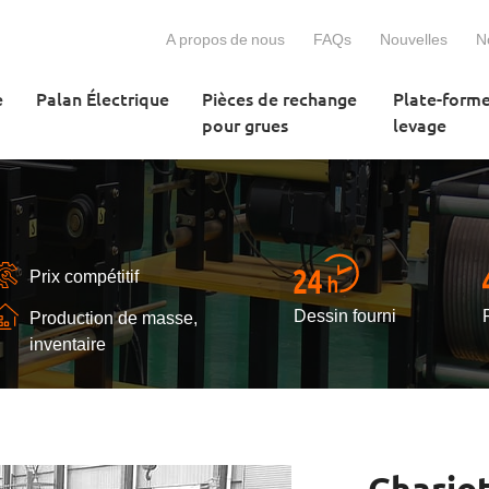
A propos de nous
FAQs
Nouvelles
N
e
Palan Électrique
Pièces de rechange
Plate-form
pour grues
levage
Prix compétitif
Dessin fourni
Production de masse,
inventaire