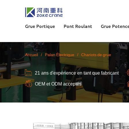
Grue Portique
Pont Roulant
Grue Potenc
Accueil
/
Palan Électrique
/
Chariots de grue
21 ans d'expérience en tant que fabricant
OEM et ODM acceptés