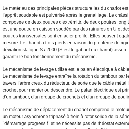
Le matériau des principales pièces structurelles du chariot est
l'apprêt soudable est pulvérisé après le grenaillage. Le châssis
composée de deux poutres d'extrémité, de deux poutres longitu
est une poutre en caisson soudée par des rainures en U et des 
poutres transversales sont en acier profilé. Elles peuvent éga
mesure. Le chariot a trois pieds en raison du problème de rigi
déviation statique S / 2000 (S est le gabarit du chariot) assure
garantir le bon fonctionnement du mécanisme.
Le mécanisme de levage utilisé est le palan électrique à câb
Le mécanisme de levage entraîne la rotation du tambour par le
travers l'arbre creux du réducteur, de sorte que le câble métall
crochet pour monter ou descendre. Le palan électrique est pr
d'un tambour, d'un groupe de crochets et d'un groupe de pouli
Le mécanisme de déplacement du chariot comprend le moteur, le
un moteur asynchrone triphasé à frein à rotor solide de la sér
"démarrage progressif" et ne nécessite pas de rhéostat extern