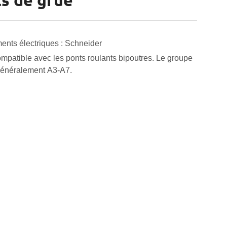
ts de grue
ents électriques : Schneider
ompatible avec les ponts roulants bipoutres. Le groupe
 généralement A3-A7.