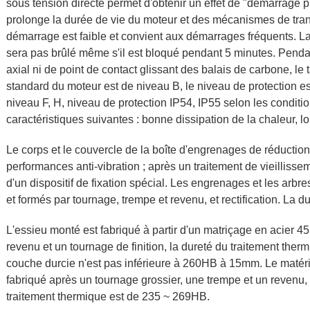
sous tension directe permet d'obtenir un effet de "démarrage 
prolonge la durée de vie du moteur et des mécanismes de tr
démarrage est faible et convient aux démarrages fréquents. La 
sera pas brûlé même s'il est bloqué pendant 5 minutes. Penda
axial ni de point de contact glissant des balais de carbone, le t
standard du moteur est de niveau B, le niveau de protection est 
niveau F, H, niveau de protection IP54, IP55 selon les conditio
caractéristiques suivantes : bonne dissipation de la chaleur, lon
Le corps et le couvercle de la boîte d'engrenages de réducti
performances anti-vibration ; après un traitement de vieillissemen
d'un dispositif de fixation spécial. Les engrenages et les arb
et formés par tournage, trempe et revenu, et rectification. La 
L'essieu monté est fabriqué à partir d'un matriçage en acier 4
revenu et un tournage de finition, la dureté du traitement ther
couche durcie n'est pas inférieure à 260HB à 15mm. Le matériau
fabriqué après un tournage grossier, une trempe et un revenu, 
traitement thermique est de 235 ~ 269HB.