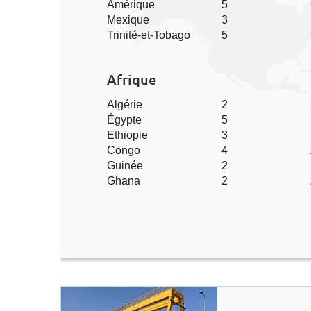
Amérique
5
Mexique
3
Trinité-et-Tobago
5
Afrique
Algérie
2
Égypte
5
Ethiopie
3
Congo
4
Guinée
2
Ghana
2