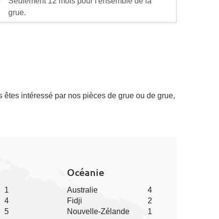
Seulement 12 mois pour l'ensemble de la
grue.
 êtes intéressé par nos pièces de grue ou de grue,
Océanie
1
Australie
4
4
Fidji
2
5
Nouvelle-Zélande
1