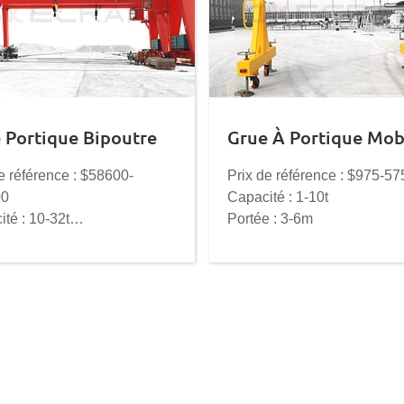
 Portique Bipoutre
Grue À Portique Mob
e référence : $58600-
Prix de référence : $975-57
00
Capacité : 1-10t
té : 10-32t
Portée : 3-6m
e : 18-35m