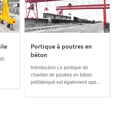
ile
Portique à poutres en
béton
50
Introduction Le portique de
chantier de poutres en béton
préfabriqué est également appelé
lève-poutre, un équipement de
levage spécial pour les poutres
en béton dans le chantier de
poutres préfabriquées. Parfois, il
peut également remplacer la
machine de lancement de poutre
pour ériger la poutre en béton sur