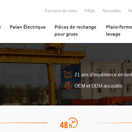
A propos de nous
FAQs
Nouvelles
N
e
Palan Électrique
Pièces de rechange
Plate-form
pour grues
levage
21 ans d'expérience en tant
OEM et ODM acceptés