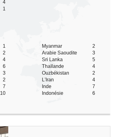
4
1
1
Myanmar
2
2
Arabie Saoudite
3
4
Sri Lanka
5
6
Thaïlande
4
3
Ouzbékistan
2
2
L'Iran
4
7
Inde
7
10
Indonésie
6