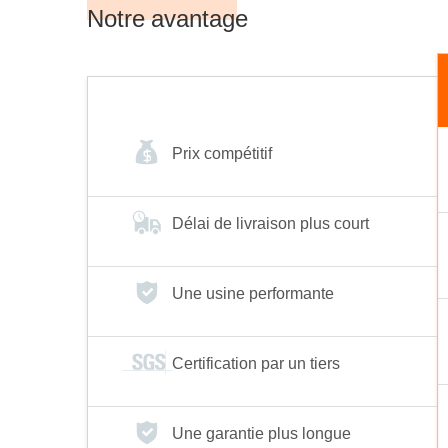
grue RMG est principalement
Notre avantage
utilisée dans les parcs à
conteneurs portuaires et
ferroviaires, mais elle peut
également être utilisée [...].
Prix compétitif
Délai de livraison plus court
Une usine performante
Certification par un tiers
Une garantie plus longue