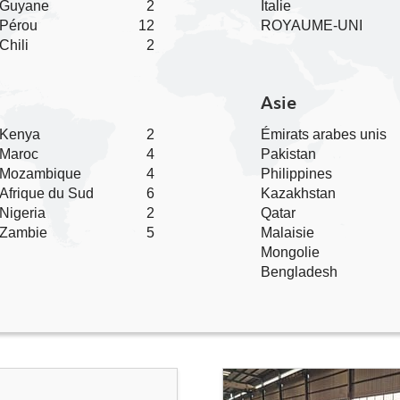
Guyane
2
Italie
Pérou
12
ROYAUME-UNI
Chili
2
Asie
Kenya
2
Émirats arabes unis
Maroc
4
Pakistan
Mozambique
4
Philippines
Afrique du Sud
6
Kazakhstan
Nigeria
2
Qatar
Zambie
5
Malaisie
Mongolie
Bengladesh