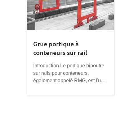
Grue portique à
conteneurs sur rail
Introduction Le portique bipoutre
sur rails pour conteneurs,
également appelé RMG, est l'un
des équipements spéciaux du
parc à conteneurs. Le RMG est
équipé d'un écarteur rétractable
spécial pour les conteneurs de
20, 40 et 45 pieds, permettant de
manipuler et d'empiler
efficacement les conteneurs. La