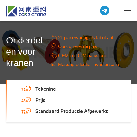
21 jaar ervaring als fabrikant
Onderdel
Concurrerende prijs
en voor
OEM en ODM aanvaard
kranen
Massaproductie, Inventarisatie
Tekening
Prijs
Standaard Productie Afgewerkt