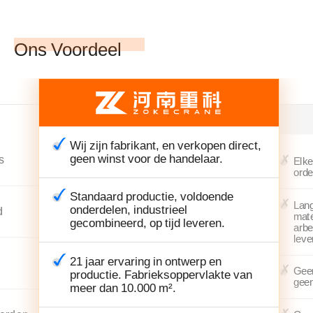
Ons Voordeel
Wij zijn fabrikant, en verkopen direct,
geen winst voor de handelaar.
s
Elke
orde
Standaard productie, voldoende
Lan
onderdelen, industrieel
d
mate
gecombineerd, op tijd leveren.
arbe
leve
21 jaar ervaring in ontwerp en
Geen
productie. Fabrieksoppervlakte van
geen
meer dan 10.000 m².