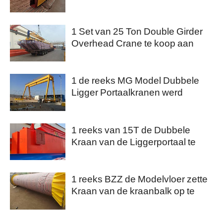
naar Pakistan
1 Set van 25 Ton Double Girder
Overhead Crane te koop aan
Qatar
1 de reeks MG Model Dubbele
Ligger Portaalkranen werd
geïnstalleerd in Egypte
1 reeks van 15T de Dubbele
Kraan van de Liggerportaal te
koop aan Nigeria
1 reeks BZZ de Modelvloer zette
Kraan van de kraanbalk op te
koop aan Saudi-Arabië