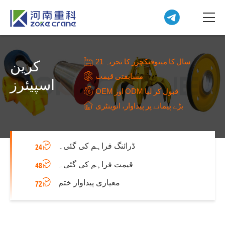
21 سال کا مینوفیکچرر کا تجربہ
کرین
مسابقتی قیمت
اسپیئرز
OEM اور ODM قبول کر لیا
بڑے پیمانے پر پیداوار، انوینٹری
ڈرائنگ فراہم کی گئی۔
قیمت فراہم کی گئی۔
معیاری پیداوار ختم