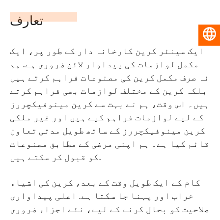
تعارف
اردو
ایک سینئر کرین کارخانہ دار کے طور پر، ایک
مکمل لوازمات کی پیداوار لائن ضروری ہے. ہم
نہ صرف مکمل کرین کی مصنوعات فراہم کرتے ہیں
بلکہ کرین کے مختلف لوازمات بھی فراہم کرتے
ہیں۔ اس وقت، ہم نے بہت سے کرین مینوفیکچررز
کے لیے لوازمات فراہم کیے ہیں اور غیر ملکی
کرین مینوفیکچررز کے ساتھ طویل مدتی تعاون
قائم کیا ہے۔ ہم اپنی مرضی کے مطابق مصنوعات
کو قبول کر سکتے ہیں.
کام کے ایک طویل وقت کے بعد، کرین کی اشیاء
خراب اور پہنا جا سکتا ہے. اعلی پیداواری
صلاحیت کو بحال کرنے کے لیے، نئے اجزاء ضروری