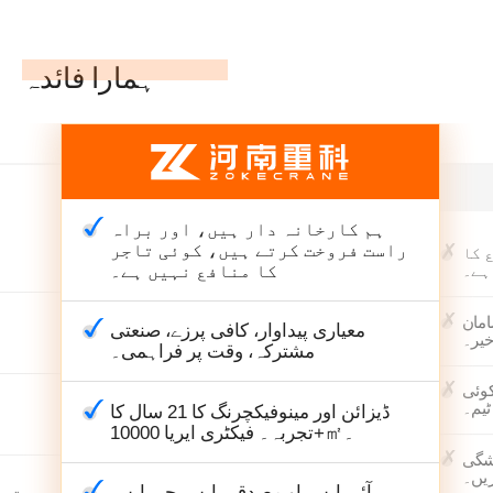
ہمارا فائدہ
ہم کارخانہ دار ہیں، اور براہ
راست فروخت کرتے ہیں، کوئی تاجر
 کا
کا منافع نہیں ہے۔
ہے۔
امان
معیاری پیداوار، کافی پرزے، صنعتی
خیر۔
مشترکہ، وقت پر فراہمی۔
کوئی
ٹیم۔
ڈیزائن اور مینوفیکچرنگ کا 21 سال کا
تجربہ۔ فیکٹری ایریا 10000+㎡۔
یشگی
ریں۔
آئی ایس او مصدقہ، ایس جی ایس