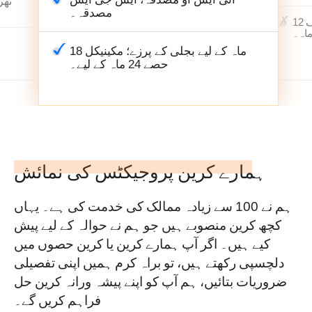
تھر
مصدقہ۔
کرین کے پورے سیٹ کے لیے صرف 12
اہ۔
18 ماہ کے لیے بجلی کے پرزے؛ مکینیکل
حصے 24 ماہ کے لیے۔
ہمارے کرین پروجیکٹس کی نمائش
ہم نے 100 سے زیادہ ممالک کی خدمت کی ہے۔ یہاں
کچھ کرین منصوبے ہیں جو ہم نے حوالہ کے لیے پیش
کیے ہیں۔ اگر آپ ہمارے کرین یا کرین حصوں میں
دلچسپی رکھتے ہیں، تو براہ کرم ہمیں اپنی تفصیلی
ضروریات بتائیں، ہم آپ کو اپنے پیشہ ورانہ کرین حل
فراہم کریں گے۔