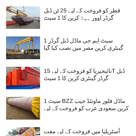
قطر کو فروخت کے لیے 25 ٹن ڈبل
گرڈر اوور ہیڈ کرین کا 1 سیٹ
1 سیٹ ایم جی ماڈل ڈبل گرڈر
گینٹری کرین مصر میں نصب کیا گیا
تھا۔
نائیجیریا کو فروخت کے لیے 15T ڈبل
گرڈر گینٹری کرین کا 1 سیٹ
1 سیٹ BZZ ماڈل فلور ماونٹڈ جیب
کرین سعودی عرب کو فروخت کے لیے
آسٹریلیا میں فروخت کے لیے مفت