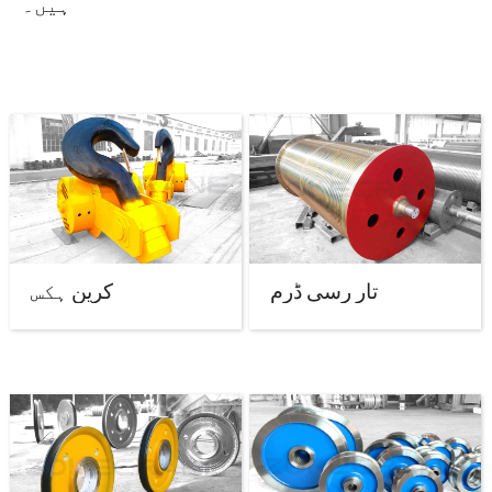
ہیں۔
تار رسی ڈرم
کرین ہکس