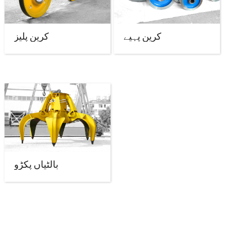
کرین پہیے
کرین پلیز
بالٹیاں پکڑو