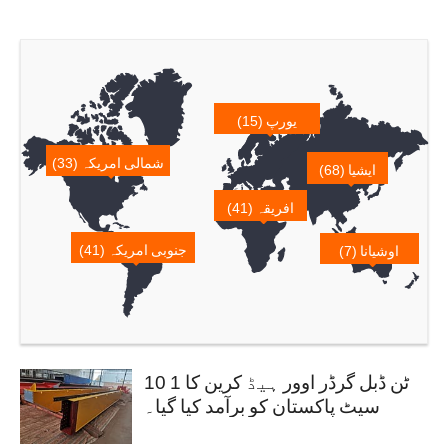
یورپ (15)
شمالی امریکہ (33)
ایشیا (68)
افریقہ (41)
جنوبی امریکہ (41)
اوشیانا (7)
10 ٹن ڈبل گرڈر اوور ہیڈ کرین کا 1
سیٹ پاکستان کو برآمد کیا گیا۔