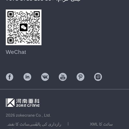
WeChat
2026 zokecrane Co., Ltd.
XML سائٹ کا
رازداری کی پالیسی
سائٹ کا نقشہ
نقشہ