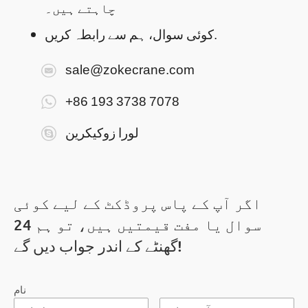
چاہتے ہیں۔
کوئی سوال، ہم سے رابطہ کریں.
sale@zokecrane.com
+86 193 3738 7078
لورا زوکیکرین
اگر آپ کے پاس پروڈکٹ کے لیے کوئی
سوال یا مفت قیمتیں ہیں، تو ہم 24
گھنٹے کے اندر جواب دیں گے!
نام