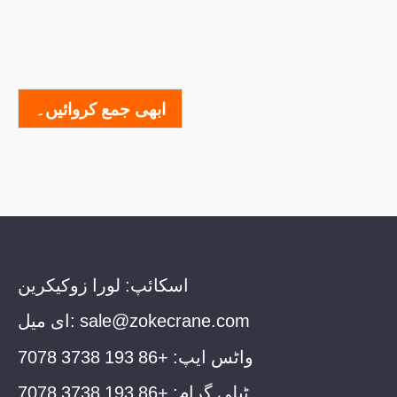
ابھی جمع کروائیں۔
اسکائپ:
لورا زوکیکرین
sale@zokecrane.com
ای میل:
واٹس ایپ:
+86 193 3738 7078
ٹیلی گرام:
+86 193 3738 7078