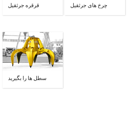
چرخ های جرثقیل
قرقره جرثقیل
سطل ها را بگیرید