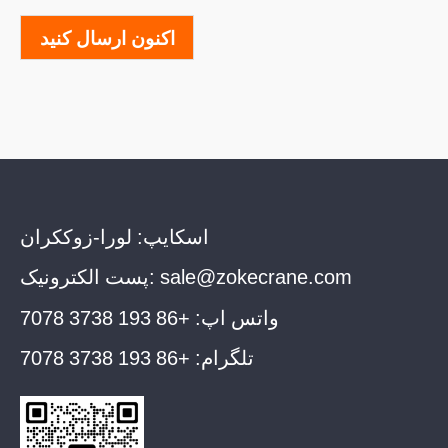
اکنون ارسال کنید
اسکایپ:
لورا-زوککران
sale@zokecrane.com
پست الکترونیک:
واتس اپ:
+86 193 3738 7078
تلگرام:
+86 193 3738 7078