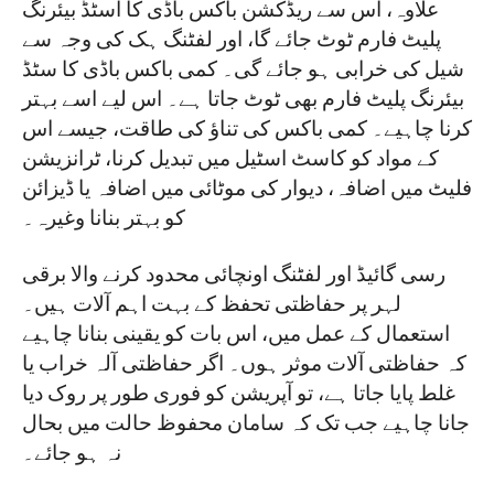
علاوہ، اس سے ریڈکشن باکس باڈی کا اسٹڈ بیئرنگ
پلیٹ فارم ٹوٹ جائے گا، اور لفٹنگ ہک کی وجہ سے
شیل کی خرابی ہو جائے گی۔ کمی باکس باڈی کا سٹڈ
بیئرنگ پلیٹ فارم بھی ٹوٹ جاتا ہے۔ اس لیے اسے بہتر
کرنا چاہیے۔ کمی باکس کی تناؤ کی طاقت، جیسے اس
کے مواد کو کاسٹ اسٹیل میں تبدیل کرنا، ٹرانزیشن
فلیٹ میں اضافہ، دیوار کی موٹائی میں اضافہ یا ڈیزائن
کو بہتر بنانا وغیرہ۔
رسی گائیڈ اور لفٹنگ اونچائی محدود کرنے والا برقی
لہر پر حفاظتی تحفظ کے بہت اہم آلات ہیں۔
استعمال کے عمل میں، اس بات کو یقینی بنانا چاہیے
کہ حفاظتی آلات موثر ہوں۔ اگر حفاظتی آلہ خراب یا
غلط پایا جاتا ہے، تو آپریشن کو فوری طور پر روک دیا
جانا چاہیے جب تک کہ سامان محفوظ حالت میں بحال
نہ ہو جائے۔