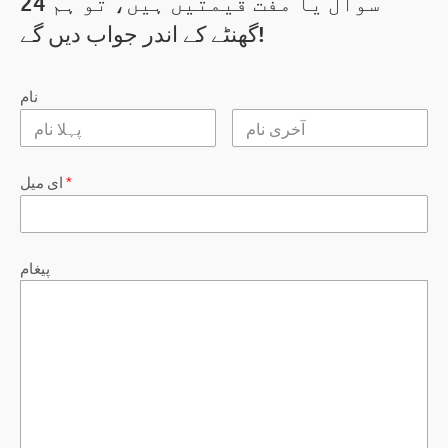
سوال یا مفت قیمتیں ہیں، تو ہم 24
گھنٹے کے اندر جواب دیں گے!
نام
*
ای میل
پیغام