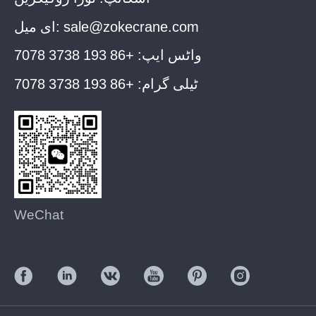
sale@zokecrane.com
ای میل:
واٹس ایپ:
+86 193 3738 7078
ٹیلی گرام:
+86 193 3738 7078
WeChat