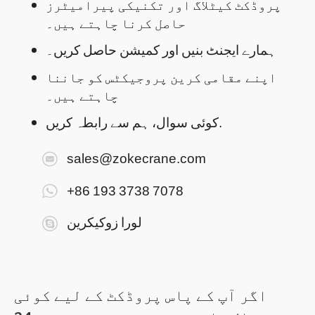
پروڈکٹ کیٹلاگ اور تکنیکی پیرامیٹرز
حاصل کرنا چاہتے ہیں۔
ہمارے ایجنٹ بنیں اور کمیشن حاصل کریں۔
اپنے مقامی کرین پروجیکٹس کو جاننا
چاہتے ہیں۔
کوئی سوال، ہم سے رابطہ کریں.
sales@zokecrane.com
+86 193 3738 7078
لورا زوکیکرین
اگر آپ کے پاس پروڈکٹ کے لیے کوئی