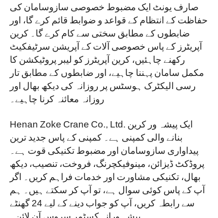
صارف یونٹ ایک مضبوط خصوصی سازوسامان کی
حفاظت کے انتظام کے قواعد و ضوابط قائم کرے گا، اور
ضابطوں کے مطابق سختی سے کام کرے گا۔ کرین
آپریٹرز کے پاس خصوصی آلات کے آپریشن سرٹیفکیٹ
رکھنے چاہئیں، کرین آپریٹرز کو لیبر پروٹیکشن کا
مکمل سامان پہننا چاہیے، اور ضابطوں کے مطابق تار
رسی الیکٹرک ہوسٹس پر روزانہ کی دیکھ بھال اور
روزانہ معائنہ کرنا چاہیے۔
Henan Zoke Crane Co., Ltd. ایک پیشہ ور کرین
بنانے والی کمپنی ہے۔ کمپنی کے پاس جدید ترین
پیداواری سازوسامان اور مضبوط تکنیکی قوت ہے۔
پروڈکٹ ڈیزائن، مینوفیکچرنگ، فروخت، تنصیب، دیکھ
بھال، تکنیکی مشاورت اور خدمات فراہم کریں۔ اگر
آپ کے پاس کوئی سوال ہے، تو آپ کر سکتے ہیں۔ ہم
سے رابطہ کریں، آپ کو جواب دینے کے لیے 24 گھنٹے
پیشہ ورانہ کسٹمر سروس آن لائن۔