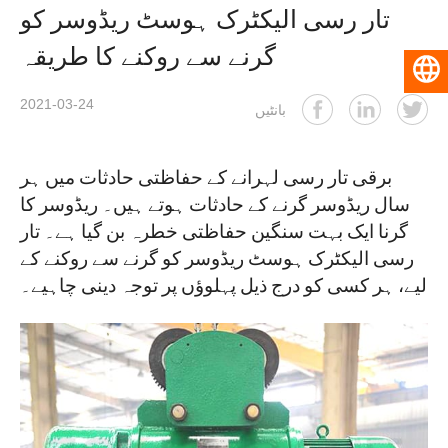
تار رسی الیکٹرک ہوسٹ ریڈوسر کو
گرنے سے روکنے کا طریقہ
اردو
2021-03-24
بانٹیں
برقی تار رسی لہرانے کے حفاظتی حادثات میں ہر
سال ریڈوسر گرنے کے حادثات ہوتے ہیں۔ ریڈوسر کا
گرنا ایک بہت سنگین حفاظتی خطرہ بن گیا ہے۔ تار
رسی الیکٹرک ہوسٹ ریڈوسر کو گرنے سے روکنے کے
لیے، ہر کسی کو درج ذیل پہلوؤں پر توجہ دینی چاہیے۔