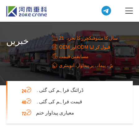
21 سال کا مینوفیکچرر کا تجربہ
خبریں
OEM اور ODM قبول کر لیا
مسابقتی قیمت
بڑے پیمانے پر پیداوار، انوینٹری
ڈرائنگ فراہم کی گئی۔
قیمت فراہم کی گئی۔
معیاری پیداوار ختم