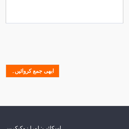
ابھی جمع کروائیں۔
اسکائپ:
لورا زوکیکرین