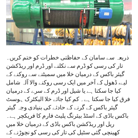
ذریعہ سے سامان کے حفاظتی خطرات کو ختم کریں۔
تار کی رسی کو ڈرم سے نکلنے اور ڈرم اور ریڈکشن
گیئر باکس کے درمیان خلا میں سمیٹنے سے روکنے کے
لیے، ڈھول کے آخر میں ایک رسی روکنے والا آلہ شامل
کیا جا سکتا ہے یا شیل اور ڈرم کے سرے کے درمیان
فرق کیا جا سکتا ہے۔ کم کیا جائے خلا الیکٹرک ہوسٹ
گیئر باکس کے گرنے کے حادثے کی بنیادی وجہ گیئر
باکس باڈی کے اسٹڈ بیئرنگ پلیٹ فارم کا فریکچر ہے۔
ریل اور ریڈکشن باکس باڈی کے درمیان خلا میں
کھینچی گئی سٹیل کی تار کی رسی کو نچوڑنے کے