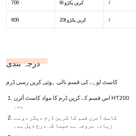
/
6t کرین پکڑو
700
/
20t کرین پکڑو
800
درجہ بندی
کاسٹ لوہے کی قسم نالی ہوئی کرین رسی ڈرم
اس قسم کے کرین ڈرم کا مواد کاسٹ آئرن HT200
ہے۔
کاسٹ آئرن قسم کا کرین ڈرم دیگر دو سے
زیادہ مروجہ ہے جیسا کہ درج ذیل ہے۔