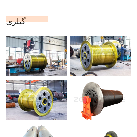
گیلری