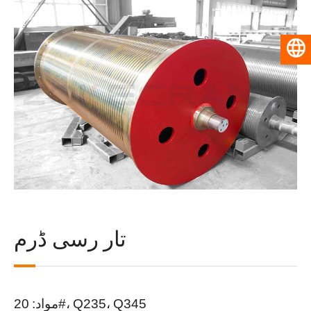
اردو
تار رسی ڈرم
مواد: 20#، Q235، Q345