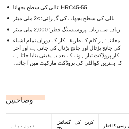
نالی کی سطح بجھانا: HRC45-55
نالی کی سطح بجھانے کی گہرائی: ≥2 ملی میٹر
زیادہ سے زیادہ پروسیسنگ قطر: 2,000 ملی میٹر
معائنہ: ہر کام کے طریقہ کار کے دوران تمام اشیاء
کی جانچ پڑتال اور جانچ پڑتال کی جاتی ہے اور آخر
کار پروڈکٹ تیار ہونے کے بعد یہ یقینی بنایا جاتا ہے
کہ بہترین کوالٹی کی پروڈکٹ مارکیٹ میں آ جائے۔
وضاحتیں
کرین کی گنجائش
ی رسی کا قطر
ڈھول دیا ۔
(T)