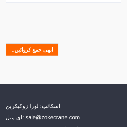
ابھی جمع کروائیں۔
اسکائپ:
لورا زوکیکرین
sale@zokecrane.com
ای میل: