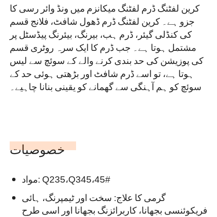
کرین لفٹنگ ڈرم لفٹنگ میکانزم میں ونڈ وائر رسی کا
جزو ہے۔ کرین لفٹنگ ڈرم ڈھول شافٹ، فلانج قسم
کی کنڈلی گیئر، ڈرم ہب، بیرنگ، بیئرنگ پیڈسٹل پر
مشتمل ہوتا ہے۔ جب ڈرم کا ایک سرہ روٹری قسم
کی پوزیشن کی حد بندی کرنے والے کے سوئچ سے لیس
ہوتا ہے، تو اسے ڈرم شافٹ اور بڑھتی ہوئی حد کے
سوئچ کو ہم آہنگی سے گھمانے کو یقینی بنانا چاہیے۔
خصوصیات
مواد: Q235،Q345،45#
گرمی کا علاج: سخت اور ٹیمپرنگ، ہائی
فریکوئنسی بجھانا، کاربرائزنگ بجھانا اور اسی طرح