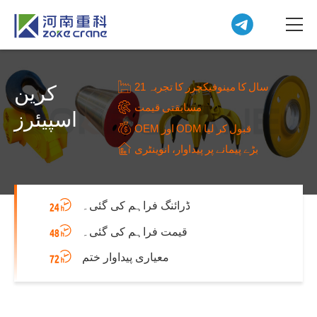
21 سال کا مینوفیکچرر کا تجربہ
کرین
مسابقتی قیمت
اسپیئرز
OEM اور ODM قبول کر لیا
بڑے پیمانے پر پیداوار، انوینٹری
ڈرائنگ فراہم کی گئی۔
قیمت فراہم کی گئی۔
معیاری پیداوار ختم