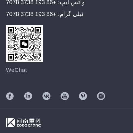
واٹس ایپ:
+86 193 3738 7078
ٹیلی گرام:
+86 193 3738 7078
WeChat