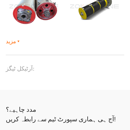
مزید
آرٹیکل ٹیگز:
مدد چاہیے؟
آج ہی ہماری سپورٹ ٹیم سے رابطہ کریں!