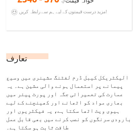
مزید درست قیمتوں کے لیے ہم سے رابطہ کریں!
تعارف
الیکٹریکل کیبل ڈرم لفٹنگ مشینری میں وسیع
پیمانے پر استعمال ہونے والی مشین ہے۔ یہ
عمارت کی تعمیراتی جگہ اور پورٹ پیئر میں
بھاری مواد کو اٹھانے اور کھینچنے کے لیے
ہیوی ویٹ اٹھا سکتا ہے، یہ فیکٹریوں اور
بارودی سرنگوں کو نصب کرنے میں بھی قابل عمل
طاقت ثابت ہو سکتا ہے۔