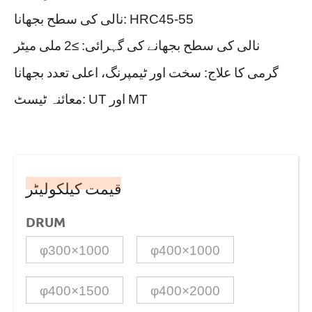
نالی کی سطح بجھانا: HRC45-55
نالی کی سطح بجھانے کی گہرائی: ≥2 ملی میٹر
گرمی کا علاج: سخت اور ٹیمپرنگ، اعلی تعدد بجھانا
معائنہ ٹیسٹ: UT اور MT
قیمت کیلکولیٹر
DRUM
φ300×1000
φ400×1000
φ400×1500
φ400×2000