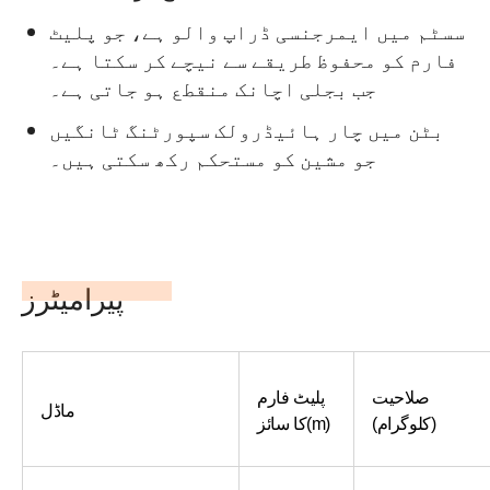
سسٹم میں ایمرجنسی ڈراپ والو ہے، جو پلیٹ
فارم کو محفوظ طریقے سے نیچے کر سکتا ہے۔
جب بجلی اچانک منقطع ہو جاتی ہے۔
بٹن میں چار ہائیڈرولک سپورٹنگ ٹانگیں
جو مشین کو مستحکم رکھ سکتی ہیں۔
پیرامیٹرز
صلاحیت
پلیٹ فارم
ماڈل
(کلوگرام)
کا سائز(m)