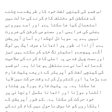
اس قسم کی کینچی لفٹ خود کار طریقے سے چلنے
کے فنکشن کو مختلف کام کرنے کی حالت میں
استعمال کیا جا سکتا ہے، اور اسے بیرونی
بجلی کی فراہمی اور مصنوعی کرشن کی ضرورت
نہیں ہے، یہ موبائل لچکدار، آسان آپریشن
ہے، آزادانہ طور پر اٹھانا، صرف ایک ہی لوگ
آگے، پیچھے، اسٹیئرنگ ختم کر سکتے ہیں تیز
اور سست چہل قدمی یہ اعلی کام کرنے کی صلاحیت
کے ساتھ آسانی سے منتقل ہو جاتا ہے۔ اس قسم
کی کینچی لفٹ کو آپریٹر کے ذریعے پلیٹ فارم
سے بڑھایا اور کنٹرول کرتے وقت حرکت میں لایا
جا سکتا ہے۔ یہ پلیٹ فارم بورڈ پر چلنا،
الٹنا، موڑنا اور اٹھانا مکمل اونچائی پر
خود حرکت کر سکتا ہے۔ .کم شور آپریشن کے
اہلکاروں کو خاموش ماحول میں کام کرنے کی