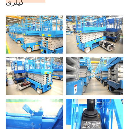
گیلری