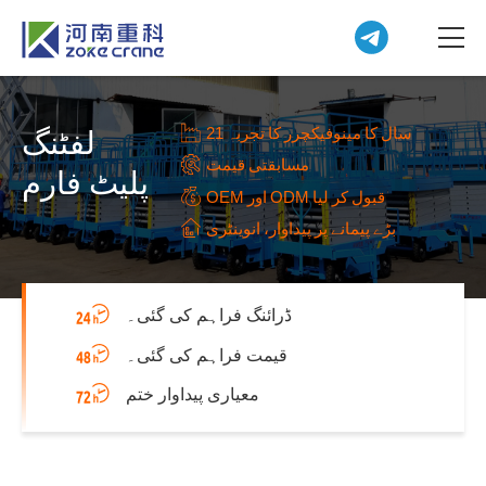
21 سال کا مینوفیکچرر کا تجربہ
لفٹنگ
مسابقتی قیمت
پلیٹ فارم
OEM اور ODM قبول کر لیا
بڑے پیمانے پر پیداوار، انوینٹری
ڈرائنگ فراہم کی گئی۔
قیمت فراہم کی گئی۔
معیاری پیداوار ختم