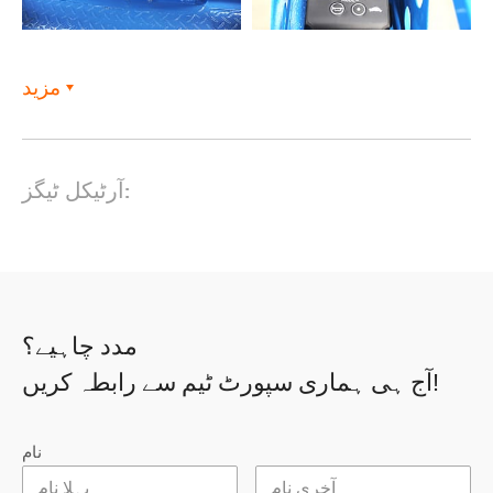
مزید
آرٹیکل ٹیگز:
مدد چاہیے؟
آج ہی ہماری سپورٹ ٹیم سے رابطہ کریں!
نام