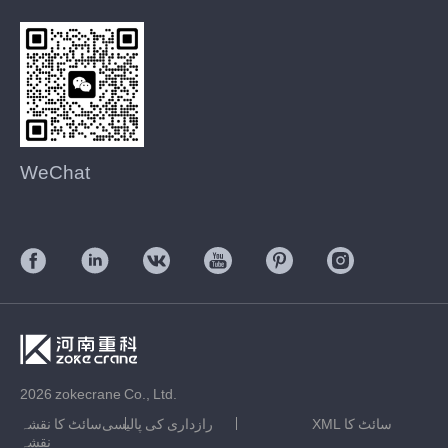
WeChat
2026 zokecrane Co., Ltd.
XML سائٹ کا
رازداری کی پالیسی
سائٹ کا نقشہ
نقشہ