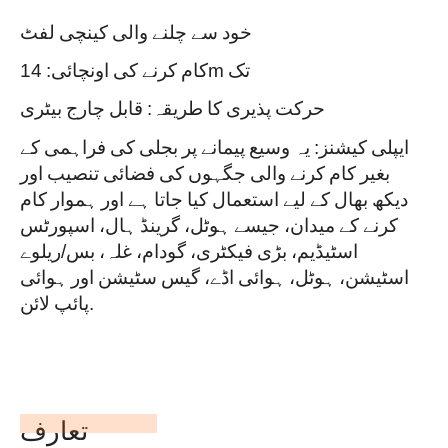
خود سے چلنے والی کینچی لفٹ
کام کرنے کی اونچائی: 14m تک
حرکت پذیری کا طریقہ: قابل چارج بیٹری
ایپلی کیشنز: یہ وسیع پیمانے پر بجلی کی فراہمی کے
بغیر کام کرنے والی جگہوں کی فضائی تنصیب اور
دیکھ بھال کے لیے استعمال کیا جاتا ہے اور ہموار کام
کرنے کے میدان، جیسے ہوٹل، گرینڈ ہال، اسپورٹس
اسٹیڈیم، بڑی فیکٹری، گودام، غلہ، بس/ریلوے
اسٹیشن، ہوٹل، ہوائی اڈے، گیس سٹیشن اور ہوائی
پائپ لائن.
تعارف