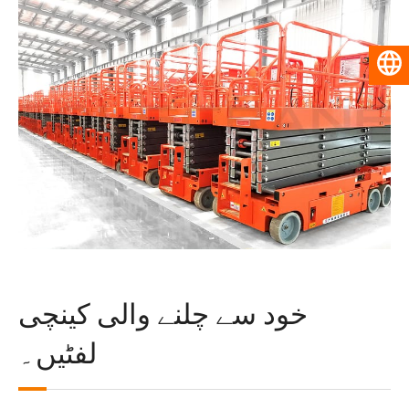
اردو
خود سے چلنے والی کینچی
لفٹیں۔