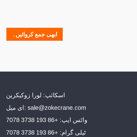
ابھی جمع کروائیں۔
اسکائپ:
لورا زوکیکرین
sale@zokecrane.com
ای میل:
واٹس ایپ:
+86 193 3738 7078
ٹیلی گرام:
+86 193 3738 7078