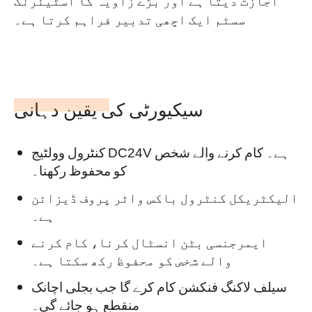
اجازت دیتا ہے اور بڑے زاویہ کا اسٹیئرنگ
سسٹم ایک اچھی تدبیر فراہم کرتا ہے۔
سیکیورٹی کی یقین دہانی
کنٹرول وولٹیج DC24V ہے۔ کام کرنے والے شخص
کو محفوظ رکھنا۔
الیکٹریکل کنٹرول باکس واٹر پروف ڈیزائن
ہے۔
ایمرجنسی بٹن انسٹال کرنا، کام کرنے
والے شخص کو محفوظ رکھ سکتا ہے۔
سیلف لاکنگ فنکشن کام کرے گا جب بجلی اچانک
منقطع ہو جائے گی۔