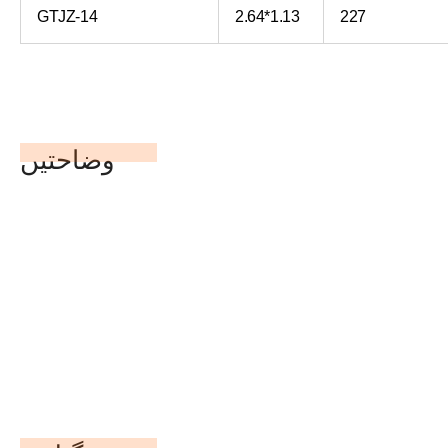
GTJZ-14
2.64*1.13
227
وضاحتیں